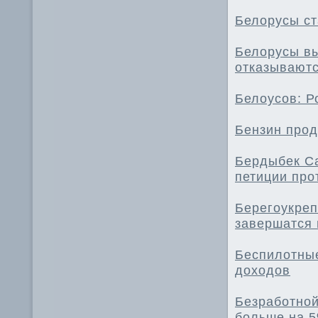
Белорусы ст
Белорусы вы
отказываютс
Белоусов: Р
Бензин прод
Бердыбек Са
петиции про
Берегоукреп
завершатся
Беспилотные
доходов
Безработной
больше на 