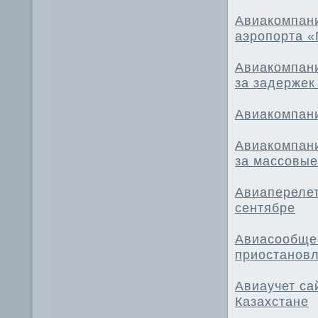
Авиакомпани
аэропорта «
Авиакомпани
за задержек
Авиакомпани
Авиакомпани
за массовые
Авиаперелет
сентябре
Авиасообще
приостанов
Авиаучет са
Казахстане