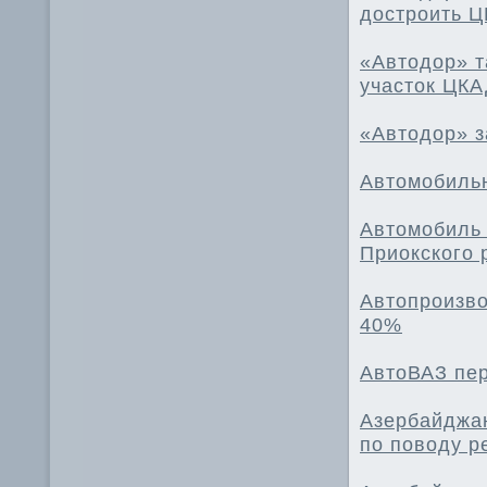
достроить 
«Автодор» т
участок ЦК
«Автодор» з
Автомобильн
Автомобиль 
Приокского 
Автопроизво
40%
АвтоВАЗ пе
Азербайджан
по поводу р