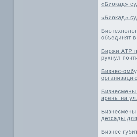
«Биокад» су
«Биокад» су
Биотехнолог
объединят в
Биржи АТР п
рухнул почт
Бизнес-омбу
организацию
Бизнесмены 
арены на ул
Бизнесмены 
детсады для
Бизнес губи