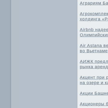
Аграриям Ба
Агрокомплек
холдинга «Р
Airbnb наде
Олимпийски
Air Astana 
во Вьетнаме
АИЖК предл
рынка аренд
Акцент при 
на озере и 
Акции Башне
Акционеры 