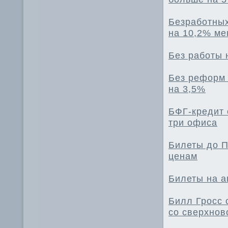
Безработных
на 10,2% м
Без работы 
Без реформ 
на 3,5%
БФГ-кредит 
три офиса
Билеты до П
ценам
Билеты на а
Билл Гросс 
со сверхнов