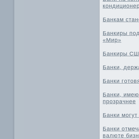
кондиционе
Банкам стан
Банкиры под
«Мир»
Банкиры США
Банки, держ
Банки готов
Банки, имею
прозрачнее
Банки могут
Банки отмеч
валюте биз