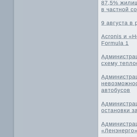
87,5% жилищ
в частной с
9 августа в
Acronis и «
Formula 1
Администрац
схему тепл
Администрац
невозможнос
автобусов
Администрац
остановки з
Администрац
«Ленэнерго»