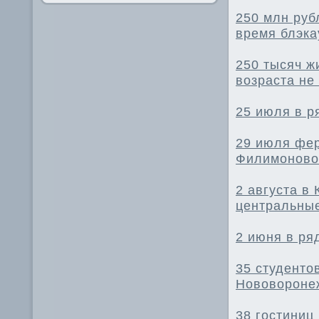
250 млн руб
время блэка
250 тысяч ж
возраста не
25 июля в р
29 июля фер
Филимоново
2 августа в
центральны
2 июня в ря
35 студенто
Нововороне
38 гостиниц