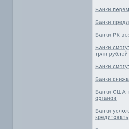
Банки перем
Банки предл
Банки РК во
Банки смогу
трлн рублей
Банки смогу
Банки снижа
Банки США 
органов
Банки услож
кредитовать