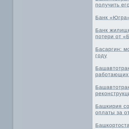
получить ег
Банк «Югра
Банк жилищ
потери от «Б
Басаргин: м
году
Башавтотран
работающих
Башавтотра
реконструкц
Башкирия со
оплаты за о
Башкортоста