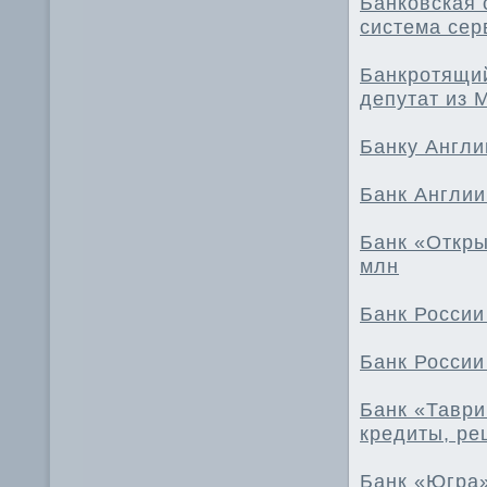
Банковская 
система се
Банкротящий
депутат из 
Банку Англи
Банк Англии
Банк «Откры
млн
Банк России
Банк России
Банк «Таври
кредиты, ре
Банк «Югра»