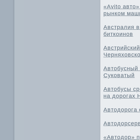
«Avito авто
рынком маш
Австралия в
биткоинов
Австрийский
Черняховск
Автобусный 
Суковатый
Автобусы с
на дорогах 
Автодорога 
Автодорсерв
«Автодор» 