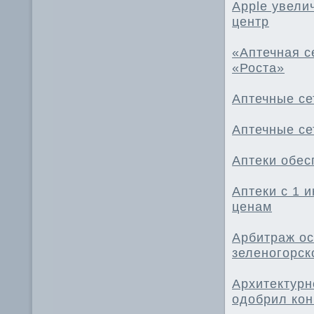
Apple увели
центр
«Аптечная с
«Роста»
Аптечные се
Аптечные се
Аптеки обес
Аптеки с 1 
ценам
Арбитраж ос
зеленогорск
Архитектурн
одобрил кон