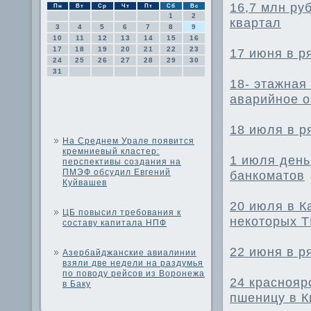
16,7 млн ру
Пн
Вт
Ср
Чт
Пт
Сб
Вс
1
2
квартал
3
4
5
6
7
8
9
10
11
12
13
14
15
16
17
18
19
20
21
22
23
17 июня в р
24
25
26
27
28
29
30
31
18- этажная
аварийное о
18 июля в р
На Среднем Урале появится
кремниевый кластер:
1 июля день
перспективы создания на
ПМЭФ обсудил Евгений
банкоматов
Куйвашев
20 июля в К
ЦБ повысил требования к
некоторых Т
составу капитала НПФ
22 июня в р
Азербайджанские авиалинии
взяли две недели на раздумья
по поводу рейсов из Воронежа
24 краснояр
в Баку
пшеницу в К