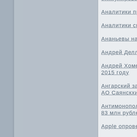
Аналитики п
Аналитики с
Ананьевы на
Андрей Делл
Андрей Хоме
2015 году
Ангарский з
АО Саянскх
Антимонопо
83 млн рубл
Apple опров