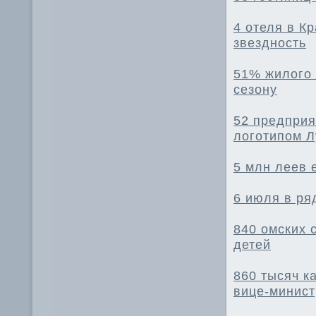
4 отеля в К
звездность
51% жилого 
сезону
52 предприя
логотипом 
5 млн леев 
6 июля в ря
840 омских 
детей
860 тысяч к
вице-минист