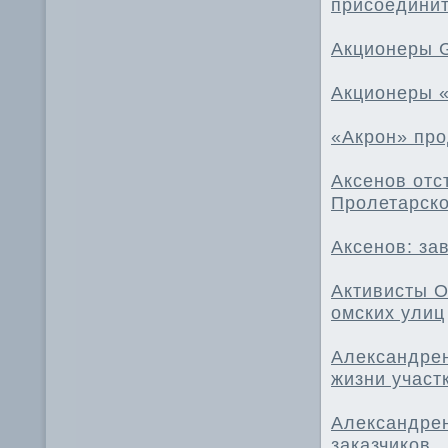
присоедини
Акционеры G
Акционеры «
«Акрон» про
Аксенов отс
Пролетарск
Аксенов: за
Активисты О
омских улиц
Александрен
жизни участ
Александрен
заказчиков