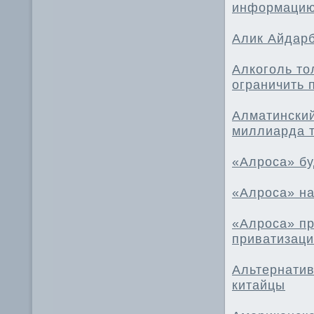
информацию 
Алик Айдарб
Алкоголь то
ограничить 
Алматинский
миллиарда 
«Алроса» бу
«Алроса» н
«Алроса» пр
приватизац
Альтернатив
китайцы