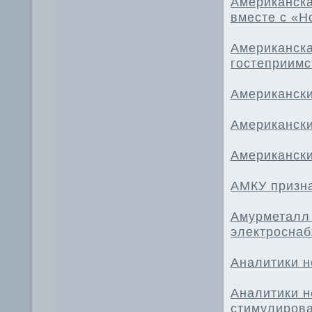
Американска
вместе с «Н
Американска
гостеприимс
Американски
Американски
Американски
АМКУ призн
Амурметалл 
электроснаб
Аналитики н
Аналитики н
стимулиров