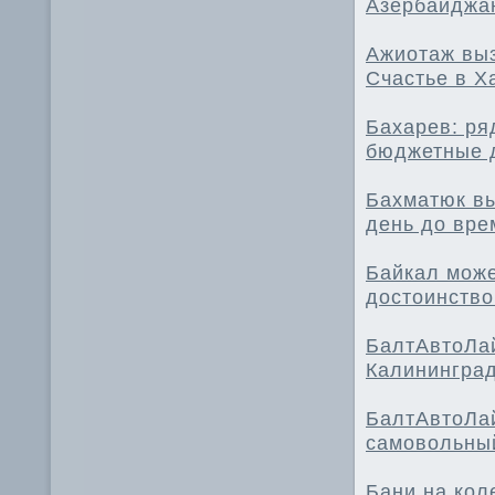
Азербайджан
Ажиотаж вы
Счастье в Х
Бахарев: ря
бюджетные 
Бахматюк вы
день до вре
Байкал може
достоинство
БалтАвтоЛай
Калинингра
БалтАвтоЛай
самовольный
Бани на кол