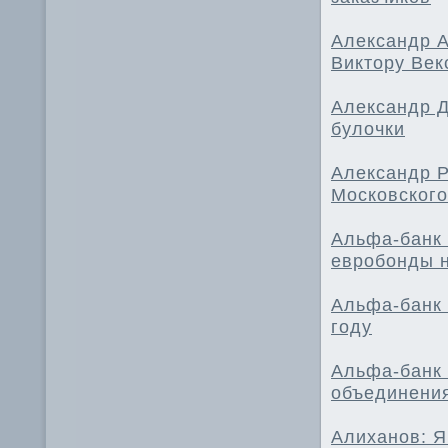
Александр А
Виктору Век
Александр Д
булочки
Александр Р
Московского
Альфа-банк 
евробонды н
Альфа-банк 
году
Альфа-банк 
объединения
Алиханов: Я