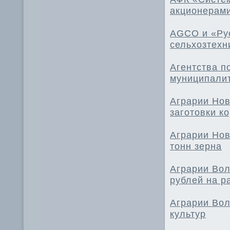
акционерам
AGCO и «Рус
сельхозтехн
Агентства п
муниципалит
Аграрии Нов
заготовки к
Аграрии Нов
тонн зерна
Аграрии Вол
рублей на р
Аграрии Вол
культур