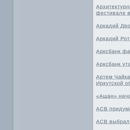
Архитектурн
фестивале в
Аркадий Дво
Аркадий Рот
Арксбанк ф
Арксбанк ут
Артем Чайка
Иркутской о
«Ашан» нача
АСВ придума
АСВ выбрало