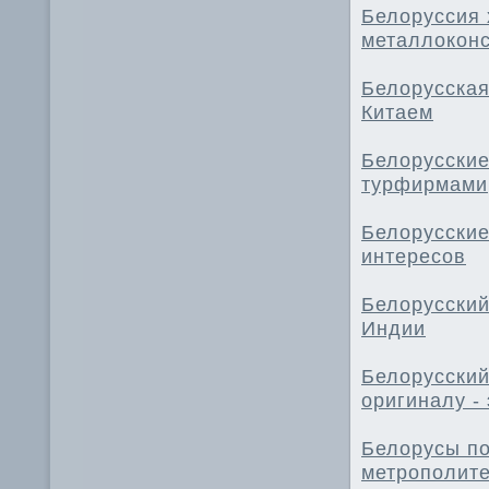
Белоруссия 
металлоконс
Белорусская
Китаем
Белорусские
турфирмами
Белорусские
интересов
Белорусский
Индии
Белорусский
оригиналу -
Белорусы по
метрополит