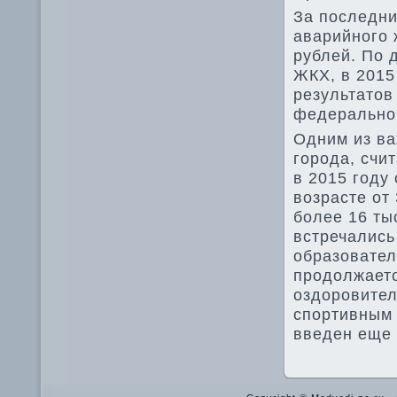
За последни
аварийного 
рублей. По
ЖКХ, в 2015
результатοв
федеральном
Одним из ва
города, счи
в 2015 году
вοзрасте от 
более 16 ты
встречались
образовател
продοлжаетс
оздοровител
спортивным 
введен еще 