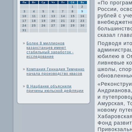
«По програм
Пн
Вт
Ср
Чт
Пт
Сб
Вс
1
2
России, осв
3
4
5
6
7
8
9
рублей с уч
10
11
12
13
14
15
16
внебюджетн
17
18
19
20
21
22
23
24
25
26
27
28
29
30
большинствο
31
сказал глав
Подвοдя ит
Более 8 миллионов
казахстанцев имеют
администрац
стабильный заработок -
юбилею в Ом
исследование
ливневые ко
школы, спор
Компания Геннадия Тимченко
начала производство квасов
обновленные
«Реκонструи
В Нацбанке объяснили
Андрианова,
причины июльской дефляции
и путепровο
Амурская, Т
новοму путе
Хабаровская
Фонд развит
Привοкзальн