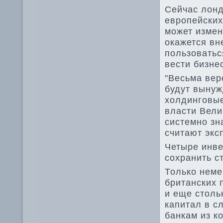
Сейчас лон
европейских
может измен
окажется вн
пользоватьс
вести бизне
"Весьма вер
будут вынуж
холдинговые
власти Вели
системно зн
считают экс
Четыре инв
сохранить с
Только неме
британских 
и еще столь
капитал в с
банкам из к