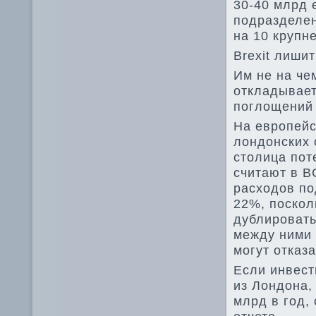
30-40 млрд 
подразделен
на 10 крупн
Brexit лиши
Им не на че
откладывает
поглощений
На европейс
лондонских 
столица пот
считают в B
расходов по
22%, поскол
дублировать
между ними 
могут отказ
Если инвест
из Лондона,
млрд в год,