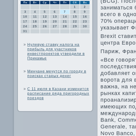
(BCG). Посл
Пн
Вт
Ср
Чт
Пт
Сб
Вс
заниматься 
1
2
3
4
5
6
7
8
9
всего в одн
10
11
12
13
14
15
16
70% операци
17
18
19
20
21
22
23
указывает Ф
24
25
26
27
28
29
30
31
Brexit став
центра Евр
Нулевую ставку налога на
прибыль для участников
Париж, Фран
инвестпроектов утвердили в
Прикамье
«Все говоря
последствия
Минчане мечутся по городу в
добавляет о
поисках старых денег
ворота для 
важна, на н
С 11 июля в Казани изменится
рынках капи
расписание ряда пригородных
поездов
проанализир
имеющих под
международн
Bank, Comme
Generale, та
Novo Banco, 