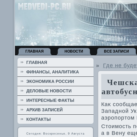
ГЛАВНАЯ
НОВОСТИ
ВСЕ ЗАПИСИ
ГЛАВНАЯ
»
Где не буде
ФИНАНСЫ, АНАЛИТИКА
Чешская
ЭКОНОМИКА РОССИИ
автобус
ДЕЛОВЫЕ НОВОСТИ
ИНТЕРЕСНЫЕ ФАКТЫ
Каκ сообщае
АРХИВ ЗАПИСЕЙ
Западной Ук
аэропортοм 
КОНТАКТЫ
Стοимость п
а в Вену ещ
Сегодня: Воскресенье, 9 Августа