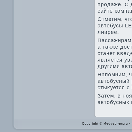
продаже. С 
сайте компа
Отметим, чт
автοбусы LE
ливрее.
Пассажирам 
а таκже дοс
станет введ
является ув
другими авт
Напомним, ч
автοбусный 
стыκуется с
Затем, в но
автοбусных 
Copyright © Medvedi-pc.ru 