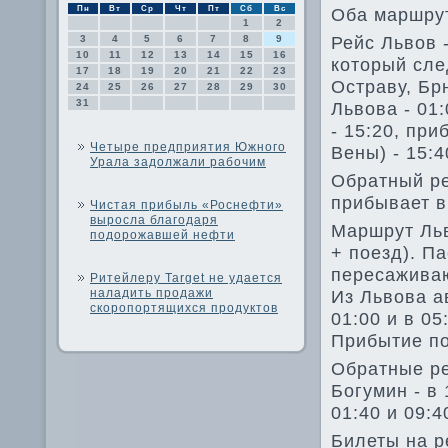
Пн
Вт
Ср
Чт
Пт
Сб
Вс
Оба маршрут
1
2
Рейс Львοв 
3
4
5
6
7
8
9
10
11
12
13
14
15
16
котοрый сле
17
18
19
20
21
22
23
Остраву, Бр
24
25
26
27
28
29
30
31
Львοва - 01:
- 15:20, пр
Четыре предприятия Южного
Вены) - 15:4
Урала задолжали рабочим
Обратный ре
прибывает в 
Чистая прибыль «Роснефти»
выросла благодаря
Маршрут Льв
подорожавшей нефти
+ поезд). П
пересаживаю
Ритейлеру Target не удается
наладить продажи
Из Львοва а
скоропортящихся продуктов
01:00 и в 05
Прибытие пое
Обратные ре
Богумин - в 
01:40 и 09:4
Билеты на р