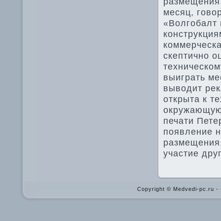
размещения 
месяц, гово
«Волгобалт 
конструкция
коммерческа
скептично о
техническом
выиграть ме
выводит рек
открыта к т
окружающую 
печати Пете
появление н
размещения,
участие дру
Copyright © Medvedi-pc.ru 