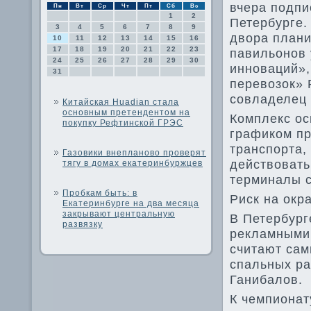
вчера подпи
Пн
Вт
Ср
Чт
Пт
Сб
Вс
1
2
Петербурге.
3
4
5
6
7
8
9
двора плани
10
11
12
13
14
15
16
17
18
19
20
21
22
23
павильонов 
24
25
26
27
28
29
30
инноваций»,
31
перевозок» 
совладелец 
Китайская Huadian стала
основным претендентом на
Комплекс ос
покупку Рефтинской ГРЭС
графиком пр
транспорта,
Газовики внепланово проверят
действовать
тягу в домах екатеринбуржцев
терминалы с
Пробкам быть: в
Риск на окр
Екатеринбурге на два месяца
закрывают центральную
В Петербург
развязку
рекламными 
считают са
спальных ра
Ганибалов.
К чемпионат