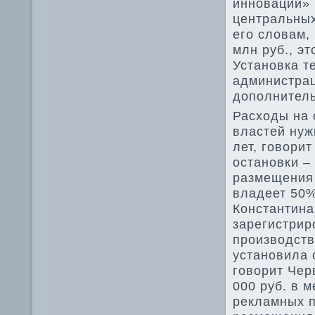
инновации» 
центральных
его словам,
млн руб., э
Установка т
администрац
дополнитель
Расходы на 
властей нуж
лет, говори
остановки –
размещения 
владеет 50%
Константина
зарегистрир
производств
установила 
говорит Чер
000 руб. в 
рекламных п