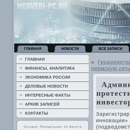
ГЛАВНАЯ
НОВОСТИ
ВСЕ ЗАПИСИ
ГЛАВНАЯ
»
Гендиректо
пермскую сет
ФИНАНСЫ, АНАЛИТИКА
ЭКОНОМИКА РОССИИ
Админис
ДЕЛОВЫЕ НОВОСТИ
протест
ИНТЕРЕСНЫЕ ФАКТЫ
инвесто
АРХИВ ЗАПИСЕЙ
КОНТАКТЫ
Зарегистри
инновации» 
(подведомст
Сегодня: Понедельник, 10 Августа