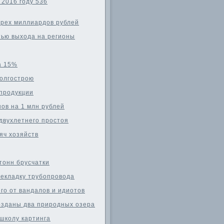
2016 году 536
трех миллиардов рублей
тью выхода на регионы
а 15%
долгострою
 продукции
ов на 1 млн рублей
двухлетнего простоя
яч хозяйств
тонн брусчатки
рекладку трубопровода
го от вандалов и идиотов
озданы два природных озера
школу картинга