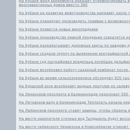
На Кубани Фонд капремонта обещает отремонтировать в 
многоквартирных домов вместо 380
На Кубани на развитие животноводства направят около 
На Кубани планируют производить трамваи с возможнос
На Кубани появятся новые виноградники
На Кубани производство пивной продукции сократится н
На Кубани разрабатывают дорожные карты по каждому 
На Кубани создали группу по выявлению контрафактной
На Кубани суд оштрафовал владельца погибших дельфин
На Кубани возобновил работу сахарный комбинат после 
На Кубани во время сельхозпереписи обследуют 925 тыс
На Куршской косе возобновят водные прогулки по заливу
На Ленинском проспекте в Калининграде переложат 500 
На Литовском валу в Калининграде Теплосеть начала пе
На Любинском проспекте ставят камеры, чтобы сберечь е
На месте накопителя сточных вод Тылдыколь будут восс
На месте сибирского Черкизона в Новосибирске откроют 