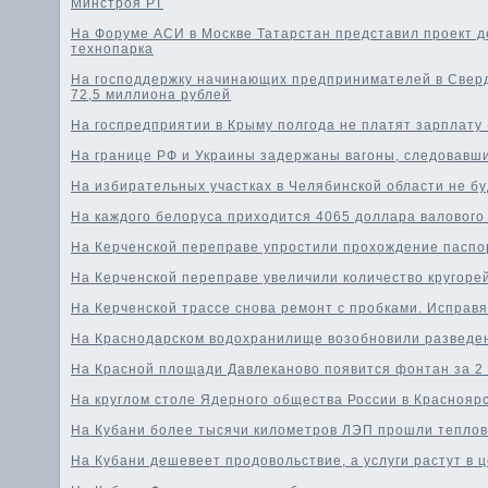
Минстроя РТ
На Форуме АСИ в Москве Татарстан представил проект д
технопарка
На господдержку начинающих предпринимателей в Сверд
72,5 миллиона рублей
На госпредприятии в Крыму полгода не платят зарплату
На границе РФ и Украины задержаны вагоны, следовавши
На избирательных участках в Челябинской области не б
На каждого белоруса приходится 4065 доллара валового
На Керченской переправе упростили прохождение паспо
На Керченской переправе увеличили количество кругоре
На Керченской трассе снова ремонт с пробками. Исправя
На Краснодарском водохранилище возобновили разведе
На Красной площади Давлеканово появится фонтан за 2
На круглом столе Ядерного общества России в Краснояр
На Кубани более тысячи километров ЛЭП прошли тепло
На Кубани дешевеет продовольствие, а услуги растут в 