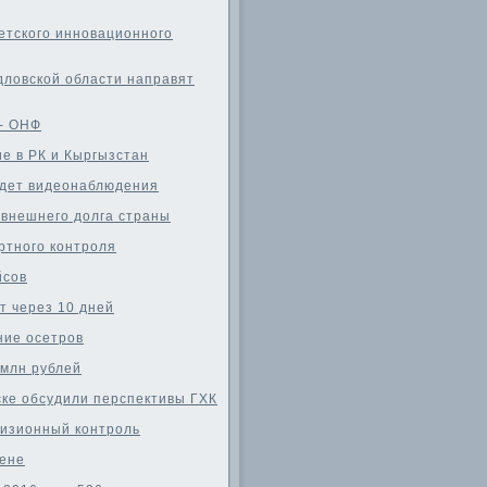
етского инновационного
ловской области направят
 - ОНФ
е в РК и Кыргызстан
удет видеонаблюдения
 внешнего долга страны
ртного контроля
йсов
т через 10 дней
ние осетров
 млн рублей
ске обсудили перспективы ГХК
визионный контроль
цене