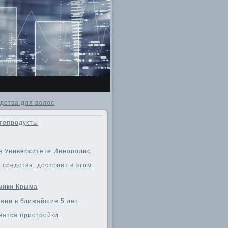
дства для волос
тепродукты
 в Университете Иннополис
средства, достроят в этом
омики Крыма
ани в ближайшие 5 лет
вятся пристройки