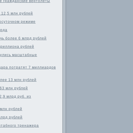
е гражданские вертолеты
 12,5 млн рублей
лосуточном режиме
арда
чь более 6 млрд рублей
триллиона рублей
нулись масштабные
дара потратят 7 миллиардов
олее 13 млн рублей
63 млн рублей
,9 млрд руб. из
 млн рублей
млрд рублей
штабного тренажера