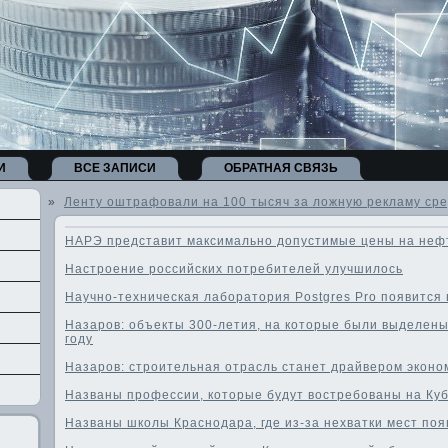
И
ВСЕ ЗАПИСИ
ОБРАТНАЯ СВЯЗЬ
»
Ленту оштрафовали на 100 тысяч за ложную рекламу сре
НАРЭ представит максимально допустимые цены на неф
Настроение российских потребителей улучшилось
Научно-техническая лаборатория Postgres Pro появится
Назаров: объекты 300-летия, на которые были выделены 
году
Назаров: строительная отрасль станет драйвером экон
Названы профессии, которые будут востребованы на Куб
Названы школы Краснодара, где из-за нехватки мест поя