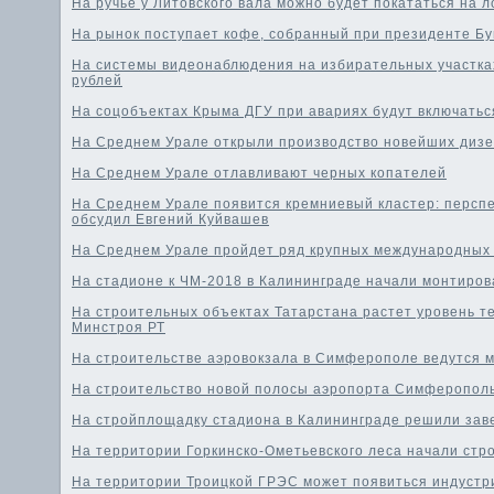
На ручье у Литовского вала можно будет покататься на л
На рынок поступает кофе, собранный при президенте Б
На системы видеонаблюдения на избирательных участках
рублей
На соцобъектах Крыма ДГУ при авариях будут включатьс
На Среднем Урале открыли производство новейших дизе
На Среднем Урале отлавливают черных копателей
На Среднем Урале появится кремниевый кластер: персп
обсудил Евгений Куйвашев
На Среднем Урале пройдет ряд крупных международных
На стадионе к ЧМ-2018 в Калининграде начали монтиров
На строительных объектах Татарстана растет уровень те
Минстроя РТ
На строительстве аэровокзала в Симферополе ведутся
На строительство новой полосы аэропорта Симферополь
На стройплощадку стадиона в Калининграде решили зав
На территории Горкинско-Ометьевского леса начали стр
На территории Троицкой ГРЭС может появиться индустр