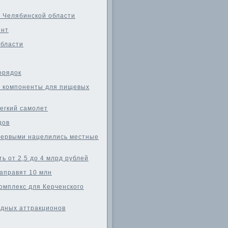
 Челябинской области
онт
области
орядок
ь компоненты для пищевых
легкий самолет
дов
первыми нацелились местные
ь от 2,5 до 4 млрд рублей
направят 10 млн
омплекс для Керченского
одных аттракционов