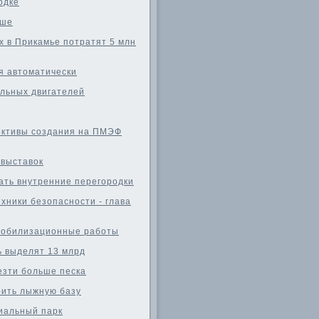
одке
уше
 в Прикамье потратят 5 млн
я автоматически
льных двигателей
ективы создания на ПМЭФ
 выставок
ать внутренние перегородки
хники безопасности - глава
 мобилизационные работы
 выделят 13 млрд
езти больше песка
оить лыжную базу
иальный парк