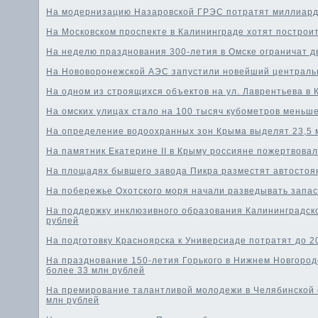
На модернизацию Назаровской ГРЭС потратят миллиард
На Московском проспекте в Калининграде хотят построи
На неделю празднования 300-летия в Омске ограничат д
На Нововоронежской АЭС запустили новейший централь
На одном из строящихся объектов на ул. Лаврентьева в
На омских улицах стало на 100 тысяч кубометров меньш
На определение водоохранных зон Крыма выделят 23,5 
На памятник Екатерине II в Крыму россияне пожертвовал
На площадях бывшего завода Пикра разместят автостоян
На побережье Охотского моря начали разведывать запа
На поддержку инклюзивного образования Калининградск
рублей
На подготовку Красноярска к Универсиаде потратят до 2
На празднование 150-летия Горького в Нижнем Новгород
более 33 млн рублей
На премирование талантливой молодежи в Челябинской 
млн рублей