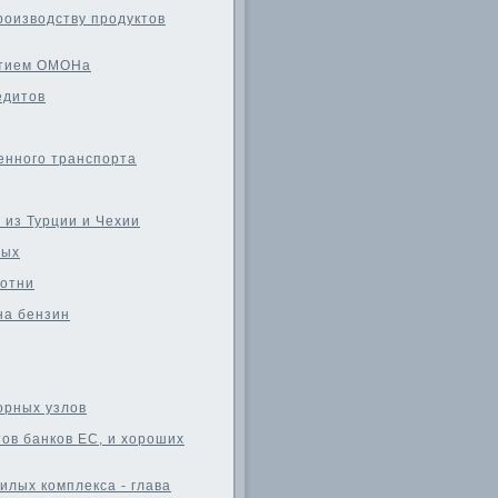
роизводству продуктов
ытием ОМОНа
едитов
енного транспорта
 из Турции и Чехии
вых
сотни
на бензин
орных узлов
ов банков ЕС, и хороших
илых комплекса - глава