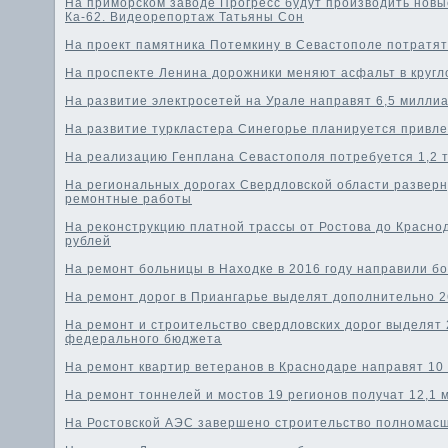
На приморском заводе Прогресс будут производить новы
Ка-62. Видеорепортаж Татьяны Сон
На проект памятника Потемкину в Севастополе потратят
На проспекте Ленина дорожники меняют асфальт в круг
На развитие электросетей на Урале направят 6,5 милли
На развитие туркластера Синегорье планируется привле
На реализацию Генплана Севастополя потребуется 1,2 
На региональных дорогах Свердловской области развер
ремонтные работы
На реконструкцию платной трассы от Ростова до Красно
рублей
На ремонт больницы в Находке в 2016 году направили б
На ремонт дорог в Приангарье выделят дополнительно 2
На ремонт и строительство свердловских дорог выделят 2
федерального бюджета
На ремонт квартир ветеранов в Краснодаре направят 10
На ремонт тоннелей и мостов 19 регионов получат 12,1 
На Ростовской АЭС завершено строительство полномас