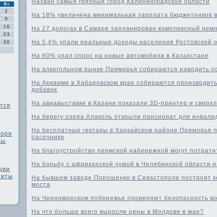
Назван самый грязный город Калининградской области
Вс
2
На 18% увеличена минимальная зарплата бюджетников в
9
16
На 27 дорогах в Самаре запланирован комплексный рем
23
На 5,4% упали реальные доходы населения Ростовской 
30
На 60% упал спрос на новые автомобили в Казахстане
На алкогольном рынке Приморья собираются наводить п
На Аркаиме в Хабаровском крае собираются производит
добавок
На авиавыставке в Казани показали 3D-принтер и сверх
тся
На берегу озера Алаколь открыли пансионат для инвали
На бесплатные гектары в Ханкайском районе Приморья 
моря
пасечники
сы
На благоустройство пермской набережной могут потратит
На борьбу с африканской чумой в Челябинской области 
ции
зиты
На бывшем заводе Порошенко в Севастополе построят к
моста
На Черноморском побережье проверяют безопасность в
На что больше всего выросли цены в Молдове в мае?