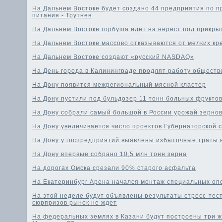
На Дальнем Востоке будет создано 44 предприятия по п
питания - Трутнев
На Дальнем Востоке горбуша идет на нерест под прикр
На Дальнем Востоке массово отказываются от мелких кр
На Дальнем Востоке создают «русский NASDAQ»
На День города в Калининграде продлят работу обществ
На Дону появится межрегиональный мясной кластер
На Дону пустили под бульдозер 11 тонн больных фруктов
На Дону собрали самый большой в России урожай зерно
На Дону увеличивается число проектов Губернаторской 
На Дону у госпредприятий выявлены избыточные траты 
На Дону впервые собрано 10,5 млн тонн зерна
На дорогах Омска срезали 90% старого асфальта
На Екатеринбург Арена начался монтаж специальных оп
На этой неделе будут объявлены результаты стресс-тест
сюрпризов рынок не ждет
На федеральных землях в Казани будут построены три ж