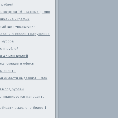
 рублей
ть квартал 16-этажных домов
вижение - график
ный щит управления
 Казани выявлены нарушения
е мусора
млн рублей
и 47 млн рублей
ку, склады и офисы
сы золота
ой области выделяют 8 млн
0 млрд рублей
е планируется направить
области выделено более 1