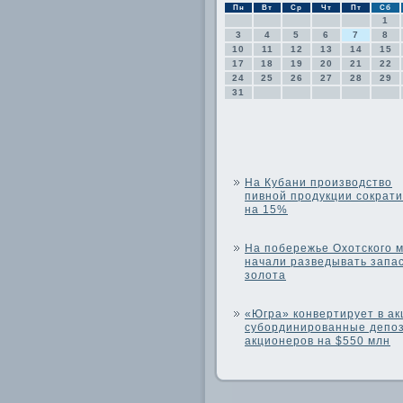
Пн
Вт
Ср
Чт
Пт
Сб
1
3
4
5
6
7
8
10
11
12
13
14
15
17
18
19
20
21
22
24
25
26
27
28
29
31
На Кубани производство
пивной продукции сократи
на 15%
На побережье Охотского 
начали разведывать запа
золота
«Югра» конвертирует в ак
субординированные депо
акционеров на $550 млн