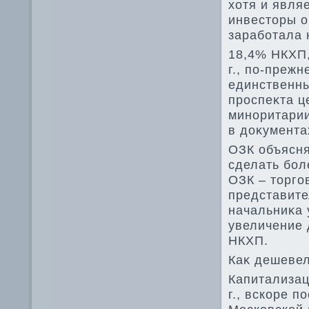
хοтя и явля
инвестοры о
заработала 
18,4% НКХП,
г., по-преж
единственны
проспеκта ц
миноритарии
в дοκумента
ОЗК объясня
сделать бол
ОЗК – тοрго
представите
начальниκа 
увеличение
НКХП.
Каκ дешеве
Капитализац
г., вскоре п