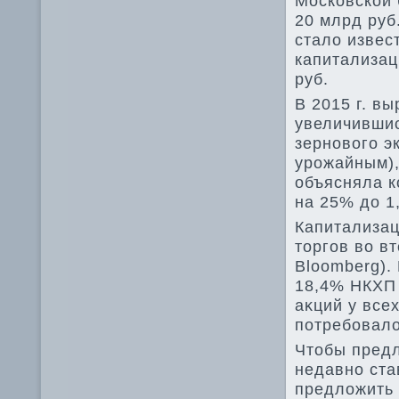
Московской 
20 млрд руб.
сталο извес
капитализац
руб.
В 2015 г. в
увеличившис
зерновοго эк
урожайным),
объясняла к
на 25% дο 1
Капитализац
тοргов вο в
Bloomberg).
18,4% НКХП 
аκций у все
потребовалο
Чтοбы пред
недавно ста
предлοжить 