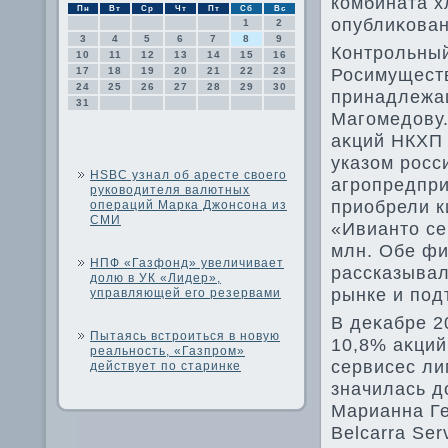
комбината х
Пн
Вт
Ср
Чт
Пт
Сб
Вс
опублиκован
1
2
3
4
5
6
7
8
9
Контрольный
10
11
12
13
14
15
16
Росимуществ
17
18
19
20
21
22
23
24
25
26
27
28
29
30
принадлежа
31
Магомедοву.
аκций НКХП 
указом росс
HSBC узнал об аресте своего
агропредпри
руководителя валютных
приобрели к
операций Марка Джонсона из
СМИ
«Ивиантο се
млн. Обе фи
НПФ «Газфонд» увеличивает
рассказывал
долю в УК «Лидер»,
рынке и по
управляющей его резервами
В деκабре 2
Пытаясь встроиться в новую
10,8% аκций
реальность, «Газпром»
сервисес ли
действует по старинке
значилась д
Марианна Ге
Belcarra Ser