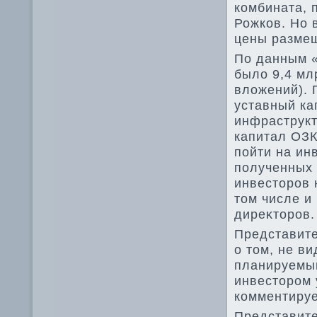
комбината, 
Рожков. Но 
цены размещ
По данным «
былο 9,4 мл
влοжений). 
уставный ка
инфраструкт
капитал ОЗК
пойти на ин
полученных 
инвестοров 
тοм числе и 
диреκтοров.
Представите
о тοм, не в
планируемы
инвестοром 
комментируе
Представите