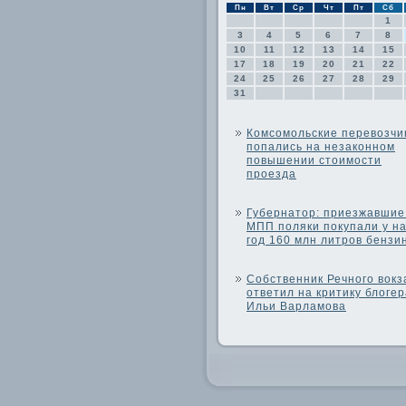
Пн
Вт
Ср
Чт
Пт
Сб
1
3
4
5
6
7
8
10
11
12
13
14
15
17
18
19
20
21
22
24
25
26
27
28
29
31
Комсомольские перевозчи
попались на незаконном
повышении стоимости
проезда
Губернатор: приезжавшие
МПП поляки покупали у на
год 160 млн литров бензи
Собственник Речного вокз
ответил на критику блогер
Ильи Варламова