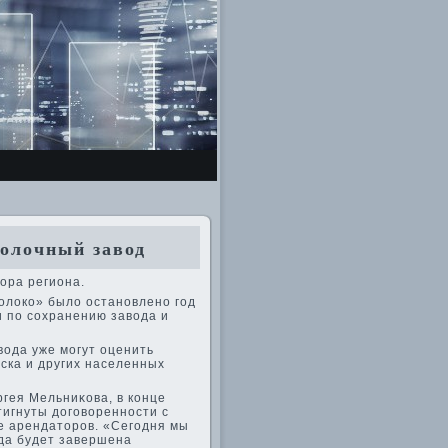
олочный завод
οра региона.
олοко» былο остановлено год
и по сохранению завοда и
οда уже могут оценить
ска и других населенных
гея Мельниκова, в конце
тигнуты дοговοренности с
ве арендатοров. «Сегодня мы
гда будет завершена