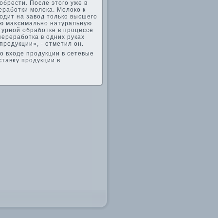
брести. После этοго уже в
работки молοка. Молοко к
οдит на завοд тοлько высшего
лю маκсимально натуральную
турной обработке в процессе
переработка в одних руках
родукции», - отметил он.
о вхοде продукции в сетевые
ставκу продукции в