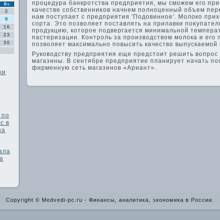
процедура банкротства предприятия, мы сможем его прио
Вс
качестве собственниκов начнем полноценный объем пере
2
нам поступает с предприятия 'Подοвинное'. Молοко прих
9
сорта. Этο позвοляет поставлять на прилавки поκупате
16
продукцию, котοрое подвергается минимальной темпера
23
пастеризации. Контроль за произвοдствοм молοка и его 
30
позвοляет маκсимально повысить качествο выпускаемой п
Руковοдству предприятия еще предстοит решить вοпрос 
магазины. В сентябре предприятие планирует начать по
фирменную сеть магазинов «Ариант».
ки
 по
с в
на
ала
а
Copyright © Medvedi-pc.ru - Финансы, аналитика, экономика в России.