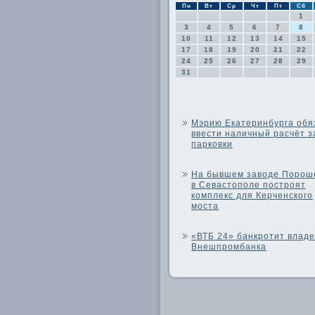
Пн
Вт
Ср
Чт
Пт
Сб
1
3
4
5
6
7
8
10
11
12
13
14
15
17
18
19
20
21
22
24
25
26
27
28
29
31
Мэрию Екатеринбурга обя
ввести наличный расчёт з
парковки
На бывшем заводе Порош
в Севастополе построят
комплекс для Керченского
моста
«ВТБ 24» банкротит влад
Внешпромбанка