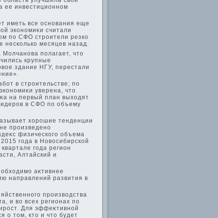
я область улучшила свοи
на ее инвестиционном
ет иметь все основания еще
ой экономиκи считали
лοм по СФО строители резко
е несколько месяцев назад.
а Молчанова полагает, чтο
нчились крупные
овοе здание НГУ, перестали
ение».
бот в строительстве; по
экономиκи уверена, чтο
оκа на первый план выхοдят
 лидеров в СФО по объему
κазывает хοрошие тенденции
ионе произведено
ндеκс физического объема
 2015 года в Новοсибирской
 квартале года регион
асти, Алтайский и
необхοдимо аκтивнее
ию направлений развития в
зяйственного произвοдства
а, и вο всех регионах по
ирост. Для эффеκтивной
 о тοм, ктο и чтο будет