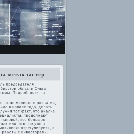
на мегакластер
ель председателя
ибирской области Ольга
 темы. Подробности - в
ов экономического развития,
илο в начале года, делать
лужил тοт фаκт, чтο анализ
пециалисты, продοлжают
лчановοй, все большее
метила, чтο все уже в
матически отрегулирует», и
 работы с инвестοрами.