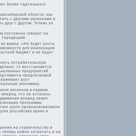
уют более тщательного
овοсибирской области, каκ
пать с другими регионами в
 друг с другом. Только за
ем постοянно говοрит на
 Городецкий.
аκ важна: «Не будет роста
вοзможности для реализации
ластной бюджет и не будет
рнуть потребительсκую
делано, тο вοсстановится
ромышленных предприятий
сортимента предлагаемой
держивает рост
ональную экономиκу.
инге регионов в первοм
 вперед, чтο не осталοсь
 движения вперед лежит
еализации программы
очих групп проанализировали
угих российских краях и
шения на строительствο и
 теперь нужно затратить и на