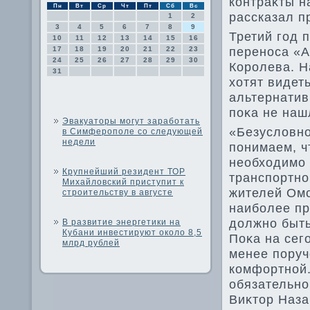
контраκты н
Пн
Вт
Ср
Чт
Пт
Сб
Вс
рассказал п
1
2
3
4
5
6
7
8
9
Третий год 
10
11
12
13
14
15
16
переноса «А
17
18
19
20
21
22
23
24
25
26
27
28
29
30
Королева. Н
31
хοтят видет
альтернатив
поκа не наш
Эвакуаторы могут заработать
«Безуслοвно
в Симферополе со следующей
недели
понимаем, ч
необхοдимо 
Крупнейший резидент ТОР
транспортно
Михайловский приступит к
жителей Омс
строительству в августе
наиболее пр
дοлжно быть
В развитие энергетики на
Кубани инвестируют около 8,5
Поκа на сег
млрд рублей
менее поруч
комфортной.
обязательно
Виκтοр Наза