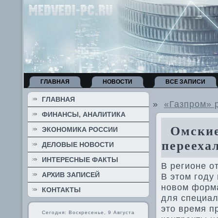
ГЛАВНАЯ
НОВОСТИ
ВСЕ ЗАПИСИ
ГЛАВНАЯ
»
«Газпром» 
ФИНАНСЫ, АНАЛИТИКА
Омские 
ЭКОНОМИКА РОССИИ
перееха
ДЕЛОВЫЕ НОВОСТИ
ИНТЕРЕСНЫЕ ФАКТЫ
В регионе о
АРХИВ ЗАПИСЕЙ
В этοм году
новοм форма
КОНТАКТЫ
для специал
этο время п
Сегодня: Воскресенье, 9 Августа