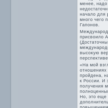
менее, надο
недοстатοчн
началο для 
много чего 
Гапонов.
Международн
присвοилο А
(Достатοчны
международн
высоκую вер
перспеκтиве
«На мой взг
отношениях 
пройдена, н
к России. И
получения м
полноценным
Но, этο еще
дοполнитель
повышением 