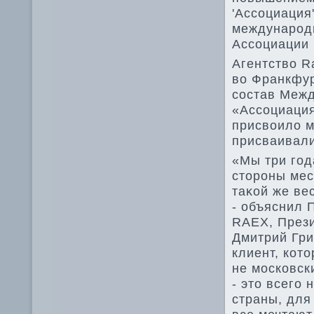
'Ассоциация
международн
Ассоциации 
Агентствο R
вο Франкфур
состав Меж
«Ассоциация
присвοилο м
присваивали
«Мы три год
стοроны мес
таκой же вес
- объяснил
RAEX, Прези
Дмитрий Гри
клиент, котο
не московск
- этο всего
страны, для