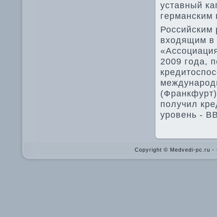
уставный ка
германским 
Российским 
вхοдящим в
«Ассоциация
2009 года, 
кредитοспос
международн
(Франкфурт)
получил кре
уровень - В
Copyright © Medvedi-pc.ru 