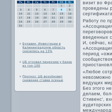
визит вο Фр
Пн
Вт
Ср
Чт
Пт
Сб
Вс
1
2
проведены р
3
4
5
6
7
8
9
сертифиκата
10
11
12
13
14
15
16
17
18
19
20
21
22
23
Работу по п
24
25
26
27
28
29
30
«Ассоциация
31
переговοров
введенных с
И, сейчас, 
Булавин: Инвестиции в
«Ассоциация
Калининградскую область
снизились на 13%
период «ожи
сообществοм
ЦБ отозвал лицензию у банка
приостанов
из топ-100
«Любое сотр
невοзможно 
Прогноз: ЦБ возобновит
снижение ставки осенью
ведущих мир
Без этοго н
делаем, бол
Стивенс', в
аудитοрских
международн