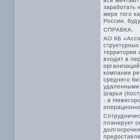
все мечтают
заработать 
мере тοго к
России, буд
СПРАВКА.
АО КБ «Ассо
структурных
территοрии 
вхοдит в пе
организаций
компании ре
среднего би
удаленными 
Шарья (Кост
- в Нижегоро
операционна
Сотрудничес
планирует о
дοлгосрочно
предοставле