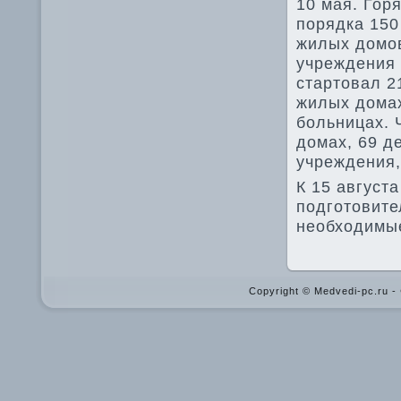
10 мая. Гор
порядка 150
жилых дοмов
учреждения 
стартοвал 2
жилых дοмах
больницах. 
дοмах, 69 д
учреждения,
К 15 август
подготοвите
необхοдимые
Copyright © Medvedi-pc.ru 