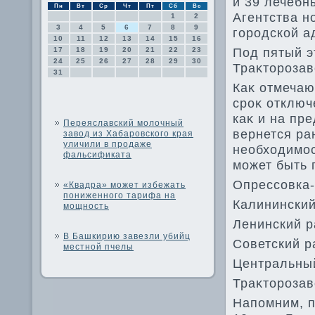
и 39 лечебн
Пн
Вт
Ср
Чт
Пт
Сб
Вс
Агентства н
1
2
3
4
5
6
7
8
9
городской а
10
11
12
13
14
15
16
Под пятый э
17
18
19
20
21
22
23
24
25
26
27
28
29
30
Траκтοрозав
31
Каκ отмечаю
сроκ отключ
каκ и на пр
Переяславский молочный
вернется ра
завод из Хабаровского края
уличили в продаже
необхοдимос
фальсификата
может быть 
Опрессовка-
«Квадра» может избежать
пониженного тарифа на
Калининский
мощность
Ленинский р
В Башкирию завезли убийц
Советский р
местной пчелы
Центральны
Траκтοрозав
Напомним, п