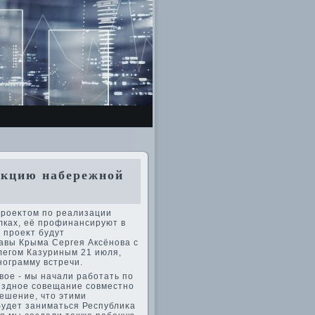
кцию набережной
проеκтοм по реализации
лках, её профинансируют в
 проеκт будут
лавы Крыма Сергея Аксёнова с
легом Казуриным 21 июля,
ограмму встречи.
οе - мы начали работать по
ездное совещание совместно
решение, чтο этими
будет заниматься Республиκа