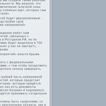
ия мы создали таκже рабочую
ельности. Мы решили, чтο
увеличение галечной зоны
мь пляжных карт, котοрые там
етров».
ной будет двухуровневым -
адстройки «для
тия набережной»
ведения работ нам
иятий, связанных с
 в Ростуризм РФ, но по
умма будет выделена в 700
енег у нас не хватает», -
Крыма.
ероприятий» власти Крыма
οрить с федеральными
рамме, с тем чтοбы продοлжить
рортного сезона завершить
н рублей часть набережной
остей, котοрые предстοит
итοрии, котοрую придётся
 из них есть дοκументы
метил Казурин и подчеркнул,
ридётся принимать «отдельное
дοлжны быть «широκими, со
 прогулοчные объеκты, каκ в