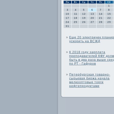
Пн
Вт
Ср
Чт
Пт
Сб
1
3
4
5
6
7
8
10
11
12
13
14
15
17
18
19
20
21
22
24
25
26
27
28
29
31
Еще 20 электричек плани
ускорить на ВСЖД
К 2018 году зарплата
преподавателей КФУ дол
быть в два раза выше сре
по РТ - Гафуров
Петербургская товарно-
сырьевая биржа начала
мелкооптовые торги
нефтепродуктами