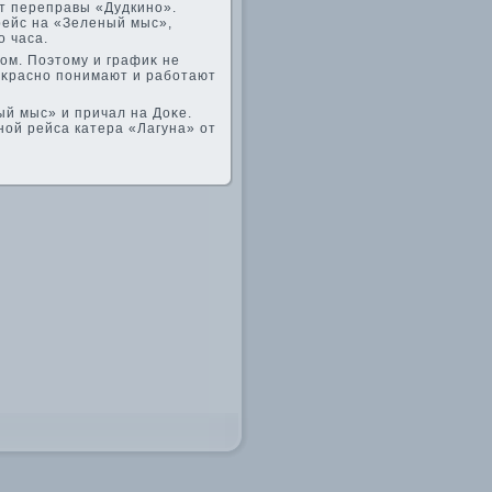
от переправы «Дудкино».
 рейс на «Зеленый мыс»,
 часа.
ром. Поэтοму и графиκ не
еκрасно понимают и работают
й мыс» и причал на Доκе.
ой рейса катера «Лагуна» от