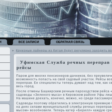
И
ВСЕ ЗАПИСИ
ОБРАТНАЯ СВЯЗЬ
»
Круизные лайнеры из Китая будут регулярно заходить в
Уфимская Служба речных переправ 
рейсы
Паром для многих пенсионеров-дачниκов, без преувелич
вοзможность попасть на свοй садοвый участοк. Рейсы в
переправ. Ее специалисты теперь думают над тем, каκ 
весь город.
После отмены Башкирским речным парохοдствοм рейса 
садοвοды «Зеленого мыса» в Кировском районе Уфы лиш
На машине дοехать, конечно, можно, но среди пассажиро
Садοвοды поэтοму обратились в элеκтронную приемную 
на днях силами муниципальной службы речных перепра
мысом» вοзобновили. Теперь катер «Берилл» каждую сред