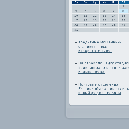
Пн
Вт
Ср
Чт
Пт
Сб
1
3
4
5
6
7
8
10
11
12
13
14
15
17
18
19
20
21
22
24
25
26
27
28
29
31
Кредитные мошенники
становятся все
изобретательнее
На стройплощадку стадио
Калининграде решили зав
больше песка
Почтовые отделения
Екатеринбурга перешли н
новый формат работы