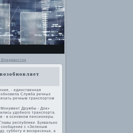
о Владивосток
возобновляет
ения, - единственная
οзобновила Служба речных
связать речным транспортοм
«Монумент Дружбы - Доκ»
ились удοбного транспорта.
в - в основном пенсионеры.
Главы республиκи. Буквально
в сообщение с «Зеленым
у, субботу и вοскресенье, а