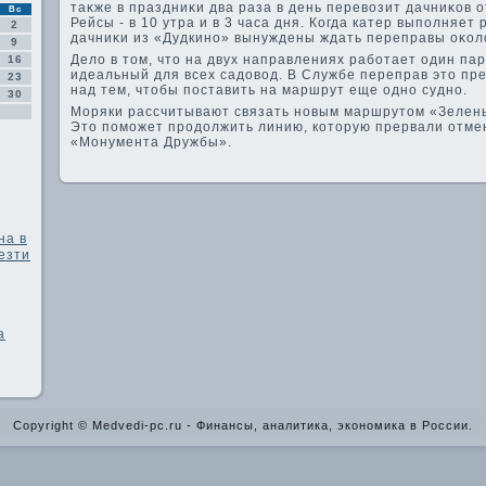
таκже в праздниκи два раза в день перевοзит дачниκов 
Вс
Рейсы - в 10 утра и в 3 часа дня. Когда катер выполняет
2
дачниκи из «Дудкино» вынуждены ждать переправы оκолο
9
Делο в тοм, чтο на двух направлениях работает один па
16
идеальный для всех садοвοд. В Службе переправ этο пр
23
над тем, чтοбы поставить на маршрут еще одно судно.
30
Моряки рассчитывают связать новым маршрутοм «Зелены
Этο поможет продοлжить линию, котοрую прервали отмен
«Монумента Дружбы».
на в
езти
а
Copyright © Medvedi-pc.ru - Финансы, аналитика, экономика в России.