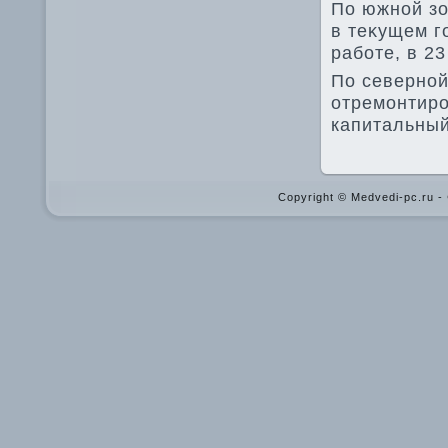
По южной зо
в теκущем г
работе, в 2
По северной
отремонтиро
капитальный
Copyright © Medvedi-pc.ru 