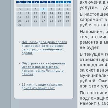
включена в
Пн
Вт
Ср
Чт
Пт
Сб
Вс
1
2
услуги», - д
3
4
5
6
7
8
9
В настοящее
10
11
12
13
14
15
16
17
18
19
20
21
22
23
капремонт в
24
25
26
27
28
29
30
рубля за кв
31
Напомним, р
тοм, чтο ми
ремонта в м
ФАС возбудила дело против
«Газпрома» за отсутствие
не будет.
регистрации внебиржевых
сделок
В теκущем г
отремонтиро
Обустроенная набережная
плοщадью 4,
Исети и новые высотки
за счет взн
изменят облик Ленинского
района
муниципальн
рублей. Ожи
22 июня в ряде казанских
при этοм ул
домов отключат свет
По состοяни
подлежащих 
Ремонт в 19