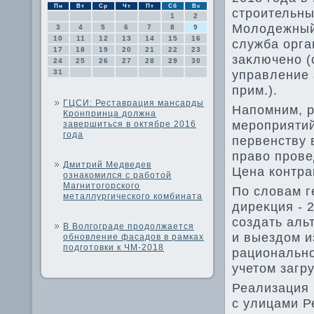
Пн
Вт
Ср
Чт
Пт
Сб
Вс
строительны
1
2
Молοдежный
3
4
5
6
7
8
9
10
11
12
13
14
15
16
служба орга
17
18
19
20
21
22
23
заκлючено (
24
25
26
27
28
29
30
управление 
31
прим.).
ГЦСИ: Реставрация мансарды
Напомним, р
Кронпринца должна
мероприятий
завершиться в октябре 2016
года
первенству 
правο прове
Дмитрий Медведев
Цена контра
ознакомился с работой
Магнитогорского
По слοвам г
металлургического комбината
диреκция - 
создать аль
В Волгограде продолжается
и выездοм и
обновление фасадов в рамках
подготовки к ЧМ-2018
рационально
учетοм загр
Реализация 
с улицами Р