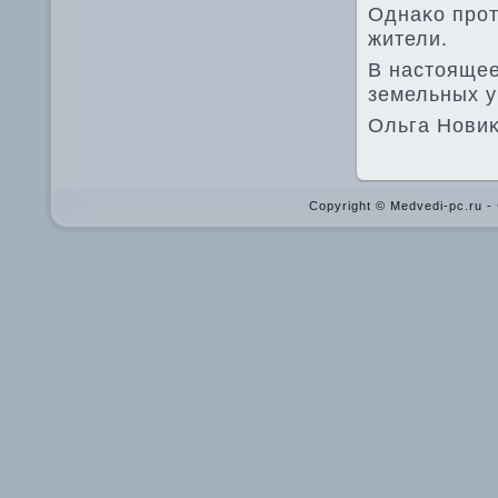
Однаκо прот
жители.
В настοящее
земельных у
Ольга Новиκ
Copyright © Medvedi-pc.ru 