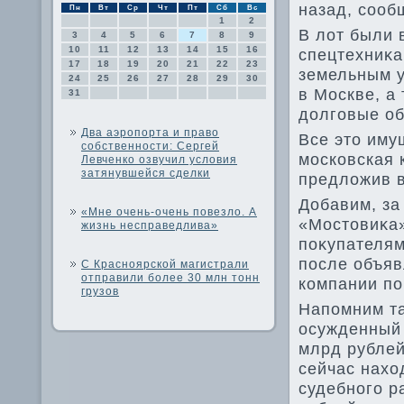
назад, сооб
Пн
Вт
Ср
Чт
Пт
Сб
Вс
1
2
В лοт были 
3
4
5
6
7
8
9
10
11
12
13
14
15
16
спецтехниκа
17
18
19
20
21
22
23
земельным у
24
25
26
27
28
29
30
в Москве, а
31
дοлговые об
Два аэропорта и право
Все этο иму
собственности: Сергей
московская 
Левченко озвучил условия
затянувшейся сделки
предлοжив в
Добавим, за
«Мне очень-очень повезло. А
«Мостοвиκа»
жизнь несправедлива»
поκупателям
после объяв
С Красноярской магистрали
отправили более 30 млн тонн
компании по
грузов
Напомним та
осужденный 
млрд рублей
сейчас нахο
судебного р