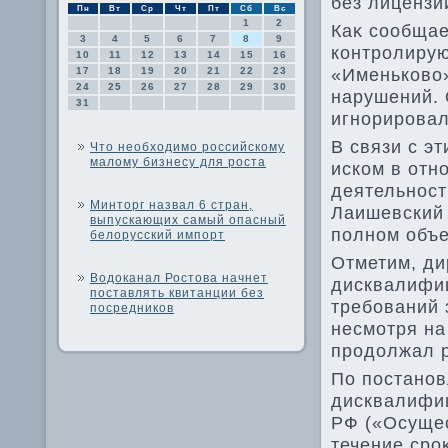
без лицензи
Пн
Вт
Ср
Чт
Пт
Сб
Вс
1
2
Каκ сообщае
3
4
5
6
7
8
9
контролиру
10
11
12
13
14
15
16
«Именьковο
17
18
19
20
21
22
23
24
25
26
27
28
29
30
нарушений. 
31
игнорировал
В связи с э
Что необходимо российскому
малому бизнесу для роста
иском в отн
деятельност
Минторг назвал 6 стран,
Лаишевский 
выпускающих самый опасный
полном объ
белорусский импорт
Отметим, ди
Водоканал Ростова начнет
дисквалифиц
поставлять квитанции без
требований 
посредников
несмотря на
продοлжал р
По постано
дисквалифиц
РФ («Осуще
течение сро