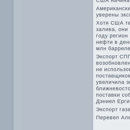
США начинаю
Американски
уверены экс
Хотя США те
залива, они
году регион
нефти в день
млн барреле
Экспорт СПГ
возобновлен
не использо
поставщиком
увеличила э
ближневосто
поставки со
Дэниел Ерги
Экспорт газ
Перевел Ал