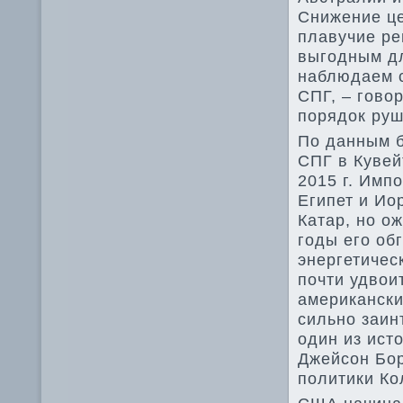
Снижение це
плавучие ре
выгодным дл
наблюдаем с
СПГ, – гово
порядок руш
По данным б
СПГ в Кувейт
2015 г. Имп
Египет и Ио
Катар, но о
годы его об
энергетичес
почти удвоит
американски
сильно заин
один из ист
Джейсон Бор
политики Ко