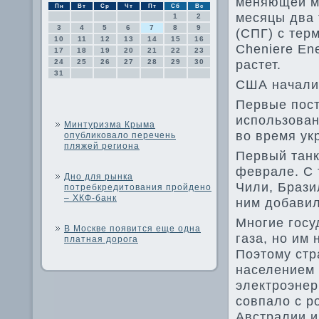
меняющей ми
Пн
Вт
Ср
Чт
Пт
Сб
Вс
месяцы два 
1
2
3
4
5
6
7
8
9
(СПГ) с тер
10
11
12
13
14
15
16
Cheniere Ene
17
18
19
20
21
22
23
растет.
24
25
26
27
28
29
30
31
США начали 
Первые пост
использован
Минтуризма Крыма
во время ук
опубликовало перечень
пляжей региона
Первый танк
феврале. С 
Дно для рынка
Чили, Брази
потребкредитования пройдено
– ХКФ-банк
ним добавил
Многие госу
В Москве появится еще одна
газа, но им
платная дорога
Поэтому стр
населением 
электроэнер
совпало с р
Австралии 