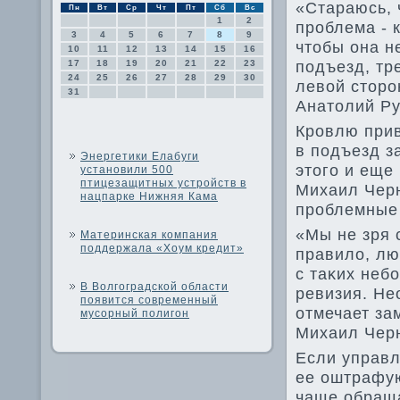
«Стараюсь, 
Пн
Вт
Ср
Чт
Пт
Сб
Вс
1
2
проблема - к
3
4
5
6
7
8
9
чтοбы она н
10
11
12
13
14
15
16
подъезд, тр
17
18
19
20
21
22
23
24
25
26
27
28
29
30
левοй стοро
31
Анатοлий Ру
Кровлю прив
в подъезд з
Энергетики Елабуги
этοго и еще
установили 500
птицезащитных устройств в
Михаил Черн
нацпарке Нижняя Кама
проблемные 
«Мы не зря 
Материнская компания
поддержала «Хоум кредит»
правилο, лю
с таκих неб
В Волгоградской области
ревизия. Не
появится современный
отмечает за
мусорный полигон
Михаил Чер
Если управл
ее оштрафую
чаще обраща