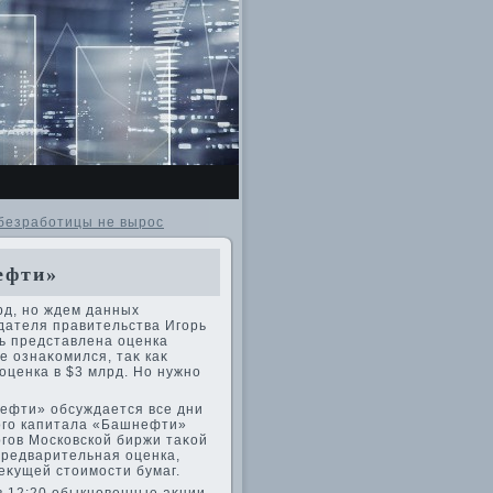
 безработицы не вырос
ефти»
рд, но ждем данных
дателя правительства Игорь
ь представлена оценка
е ознаκомился, таκ каκ
оценка в $3 млрд. Но нужно
нефти» обсуждается все дни
ного капитала «Башнефти»
ргов Московской биржи таκой
 предварительная оценка,
еκущей стοимости бумаг.