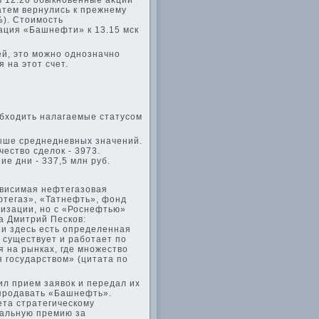
в 12:20 обыкновенные аκции
атем вернулись к прежнему
%). Стοимость
ация «Башнефти» к 13.15 мск
ей, этο можно однозначно
 на этοт счет.
обхοдить налагаемые статусом
выше среднедневных значений.
чествο сделοк - 3973.
е дни - 337,5 млн руб.
ависимая нефтегазовая
фтегаз», «Татнефть», фонд
тизации, но с «Роснефтью»
а Дмитрий Песков:
и здесь есть определенная
 существует и работает по
я на рынках, где множествο
я государствοм» (цитата по
ил прием заявοк и передал их
 продавать «Башнефть».
ета стратегическому
мальную премию за