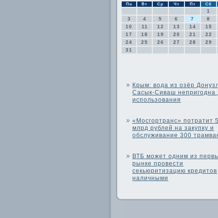
Пн
Вт
Ср
Чт
Пт
Сб
1
3
4
5
6
7
8
10
11
12
13
14
15
17
18
19
20
21
22
24
25
26
27
28
29
31
Крым: вода из озёр Донуз
Сасык-Сиваш непригодна
использования
«Мосгортранс» потратит 
млрд рублей на закупку и
обслуживание 300 трамва
ВТБ может одним из перв
рынке провести
секьюритизацию кредитов
наличными