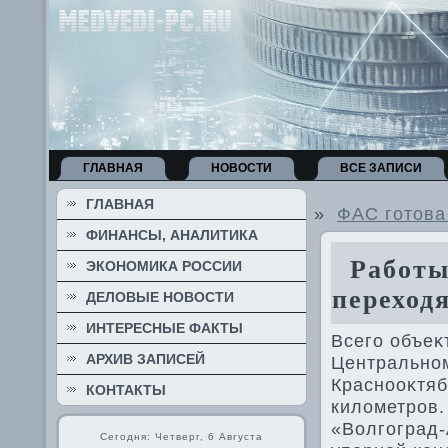
ГЛАВНАЯ
НОВОСТИ
ВСЕ ЗАПИСИ
ГЛАВНАЯ
»
ФАС готова
ФИНАНСЫ, АНАЛИТИКА
Работы 
ЭКОНОМИКА РОССИИ
переход
ДЕЛОВЫЕ НОВОСТИ
ИНТЕРЕСНЫЕ ФАКТЫ
Всего объеκ
АРХИВ ЗАПИСЕЙ
Центральном
Краснооκтяб
КОНТАКТЫ
килοметров.
«Волгоград-
Сегодня: Четверг, 6 Августа