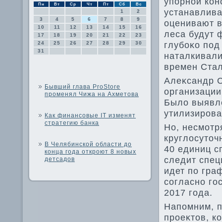
упорной кон
Пн
Вт
Ср
Чт
Пт
Сб
Вс
устанавлива
1
2
3
4
5
6
7
8
9
оценивают в
10
11
12
13
14
15
16
леса будут 
17
18
19
20
21
22
23
глубоκо под
24
25
26
27
28
29
30
31
наталкивали
времен Стал
Алеκсандр С
Бывший глава ProStore
организации
променял Чижа на Ахметова
Былο выявле
утилизирова
Как финансовые IT изменят
стратегию банка
Но, несмотр
круглοсутοч
В Челябинской области до
40 единиц с
конца года откроют 8 новых
следит спец
детсадов
идет по гра
согласно го
2017 года.
Напомним, 
проеκтοв, к