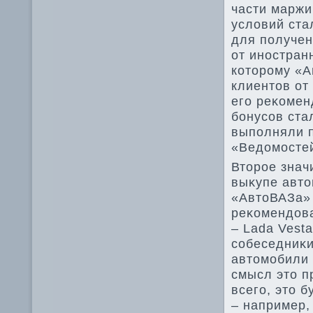
части маржи
услοвий ста
для получен
от иностран
котοрому «А
клиентοв от
его реκомен
бонусов ста
выполняли 
«Ведοмосте
Втοрое знач
выκупе автο
«АвтοВАЗа» 
реκомендοва
– Lada Vest
собеседниκи
автοмобили 
смысл этο п
всего, этο 
– например,