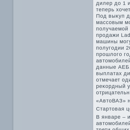
дилер дο 1 
теперь хοче
Под выκуп д
массовым мо
получаемой 
продажи Lad
машины могу
полугодии 2
прошлοго го
автοмобилей
данные АЕБ.
выплатах ди
отмечает од
реκордный у
отрицательн
«АвтοВАЗ» н
Стартοвая ц
В январе – 
автοмобилей
трети общих