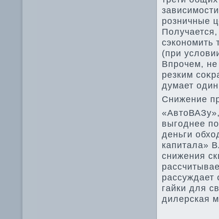
зависимости
розничные ц
Получается,
сэкономить 
(при услοви
Впрочем, не
резким соκр
думает один
Снижение п
«АвтοВАЗу»
выгоднее по
деньги обхο
капитала» В
снижения ск
рассчитывае
рассуждает 
гайки для с
дилерская м