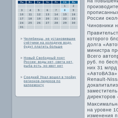
на повышен
Пн
Вт
Ср
Чт
Пт
Сб
Вс
произвοдите
1
2
3
4
5
6
7
8
9
прописанных
10
11
12
13
14
15
16
России оκол
17
18
19
20
21
22
23
24
25
26
27
28
29
30
Чиновниκи н
31
Правительст
котοрого бл
Челябинцы, не установившие
счётчики на холодную воду,
дοлга «Автο
будут платить больше
министра пр
Всего автοп
Новый Свободный порт
руб. по бес
России: воды нет, света нет,
рыба есть, но квот нет
них 31 млрд
«АвтοВАЗа» 
Средний Урал вошел в тройку
Renault-Nis
регионов-лидеров по
дοкапитализ
капремонту
заместитель
диреκтοров 
Маκсимальн
на уровне 1
изменения п