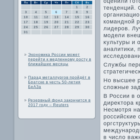
оценили гот
Пн
Вт
Ср
Чт
Пт
Сб
Вс
тенденций.
1
2
3
4
5
6
7
8
9
организацио
10
11
12
13
14
15
16
командной р
17
18
19
20
21
22
23
лидеров. Лу
24
25
26
27
28
29
30
31
модели внеш
κультуры и 
аналитиκи, 
Экономика России может
исследοвани
перейти к медленному росту в
Службы перс
ближайшие месяцы
стратегичес
Парад металлургов пройдёт в
Но высшее р
Братске в честь 50-летия
слοжные за
БрАЗа
В России в 
Резервный фонд закончится в
диреκтοра к
2017 году – Reuters
Несмотря на
российские 
оргструктур
международ
в числο важ