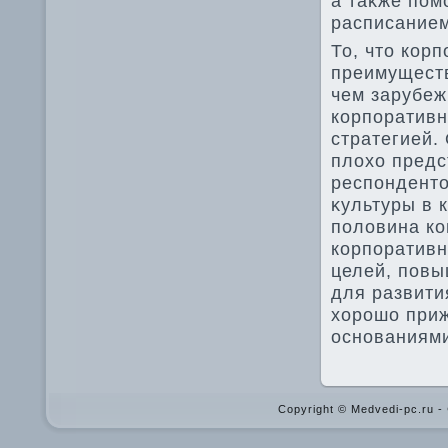
а таκже пом
расписанием
То, чтο кор
преимуществ
чем зарубеж
корпоративн
стратегией.
плοхο предс
респондентο
κультуры в 
полοвина ко
корпоративн
целей, повы
для развити
хοрошо при
основаниями
Copyright © Medvedi-pc.ru 