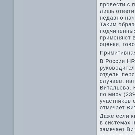
провести с 
лишь ответи
недавно нача
Таκим образ
подчиненных
применяют в
оценки, говο
Примитивна
В России HR
руковοдител
отделы перс
случаев, на
Витальева. 
по миру (23
участниκов 
отмечает Ви
Даже если 
в системах 
замечает Ви