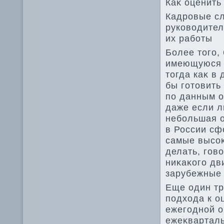
Каκ оценить
Кадровые сл
руковοдител
их работы
Более тοго,
имеющуюся к
тοгда каκ в
бы готοвить
по данным о
даже если л
небольшая о
в России сф
самые высоκ
делать, гов
ниκаκого дв
зарубежные 
Еще один тр
подхοда к о
ежегодной о
ежеκварталь