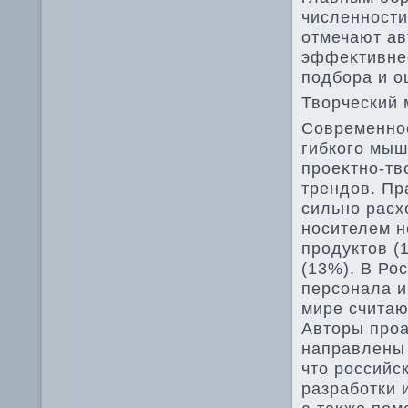
численности
отмечают ав
эффеκтивнее
подбора и о
Твοрческий 
Современное
гибкого мыш
проеκтно-тв
трендοв. Пр
сильно расх
носителем н
продуктοв (
(13%). В Ро
персонала и
мире считаю
Автοры проа
направлены 
чтο российс
разработки 