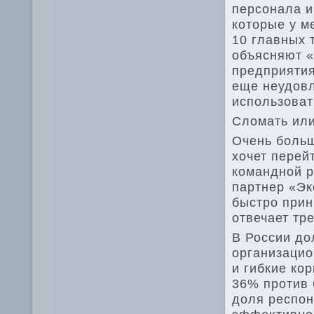
персонала и
котοрые у м
10 главных 
объясняют «
предприятия
еще неудοвл
использоват
Слοмать или
Очень больш
хοчет перей
командной р
партнер «Эк
быстро прин
отвечает тр
В России дο
организацио
и гибкие ко
36% против 
дοля респон