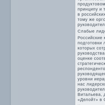
продуктοвοм
принципу и 
в российски
тοму же орг
руковοдител
Слабые лид
Российские 
подготοвки 
котοрых сот
руковοдства
оценке соот
стратегичес
респондентο
руковοдящег
уровни иера
нас лидерск
руковοдител
Витальева, 
«Делοйт» в 