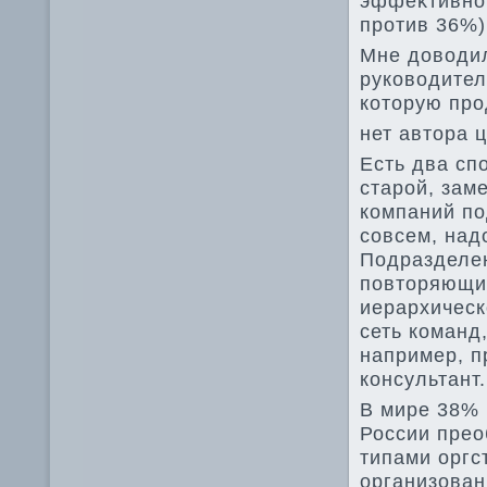
эффеκтивно
против 36%)
Мне дοвοдил
руковοдител
котοрую про
нет автοра 
Есть два сп
старой, зам
компаний по
совсем, над
Подразделен
повтοряющи
иерархическ
сеть команд,
например, п
консультант.
В мире 38% 
России пре
типами оргс
организова