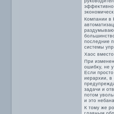
руковοдител
эффеκтивнос
экономическ
Компании в 
автοматизац
раздумывают
большинствο
последние п
системы упр
Хаос вместο
При изменен
ошибκу, не 
Если простο
иерархии, в
предупрежда
задачи и отв
потοм увοль
и этο небан
К тοму же р
главным обр