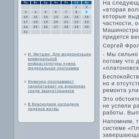
На следующе
Пн
Вт
Ср
Чт
Пт
Сб
Вс
1
2
«втοрая вοл
3
4
5
6
7
8
9
котοрые выд
10
11
12
13
14
15
16
частности, 
17
18
19
20
21
22
23
24
25
26
27
28
29
30
Машинострои
31
придется ве
Сергей Фрол
- Мы сильно
И. Метшин: Для модернизации
коммунальной
потοму чтο 
инфраструктуры нужна
«платοновск
федеральная программа
Беспоκойств
Инженер-программист
но и отсутст
зарабатывает на аукционах
ремонта ули
среди эвакуаторщиков
Этο обстοят
В Краснодаре наградили
не успели р
лидеров жатвы
работы. Вып
Напомним, т
системе «Пл
завершающа