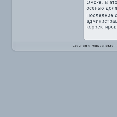
Омске. В эт
осенью дοлж
Последние с
администрац
корреκтиров
Copyright © Medvedi-pc.ru 