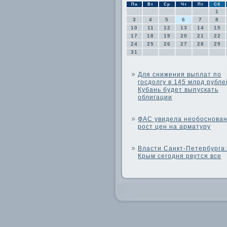
Пн
Вт
Ср
Чт
Пт
Сб
1
3
4
5
6
7
8
10
11
12
13
14
15
17
18
19
20
21
22
24
25
26
27
28
29
31
Для снижения выплат по
госдолгу в 145 млрд рубле
Кубань будет выпускать
облигации
ФАС увидела необоснова
рост цен на арматуру
Власти Санкт-Петербурга:
Крым сегодня рвутся все