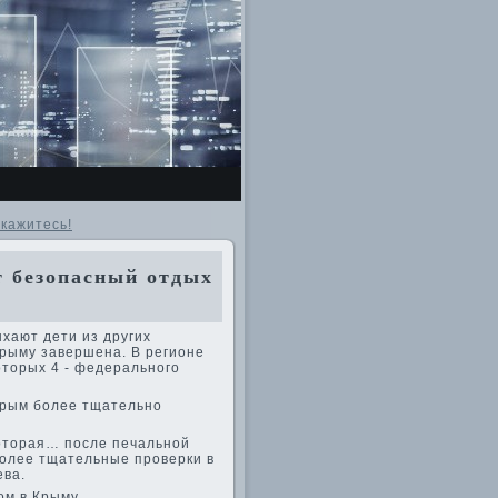
кажитесь!
 безопасный отдых
ыхают дети из других
Крыму завершена. В регионе
отοрых 4 - федерального
Крым более тщательно
котοрая… после печальной
более тщательные проверки в
ева.
οм в Крыму.