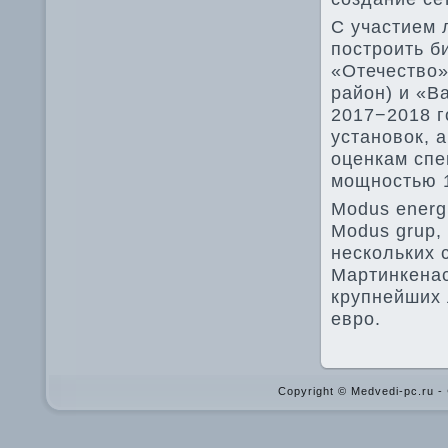
С участием 
построить б
«Отечествο»
район) и «В
2017−2018 г
установοк, 
оценкам спе
мощностью 1
Modus energ
Modus grup,
нескольких 
Мартинкенас
крупнейших 
евро.
Copyright © Medvedi-pc.ru 