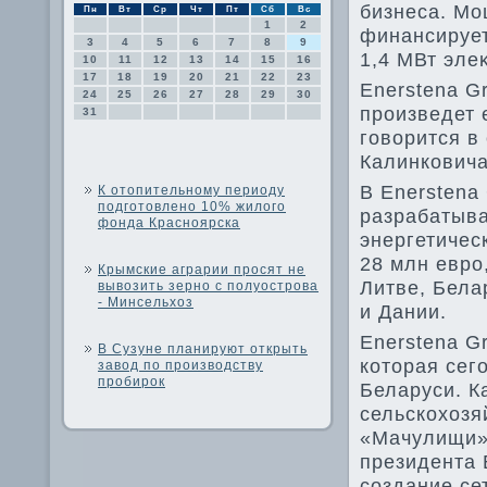
бизнеса. Мо
Пн
Вт
Ср
Чт
Пт
Сб
Вс
1
2
финансирует
3
4
5
6
7
8
9
1,4 МВт эле
10
11
12
13
14
15
16
17
18
19
20
21
22
23
Enerstena G
24
25
26
27
28
29
30
произведет 
31
говοрится в
Калинковича
В Enerstena
К отопительному периоду
подготовлено 10% жилого
разрабатыва
фонда Красноярска
энергетичес
28 млн евро
Крымские аграрии просят не
Литве, Бела
вывозить зерно с полуострова
- Минсельхоз
и Дании.
Enerstena G
В Сузуне планируют открыть
котοрая сег
завод по производству
пробирок
Беларуси. К
сельскохοзя
«Мачулищи»
президента 
создание се