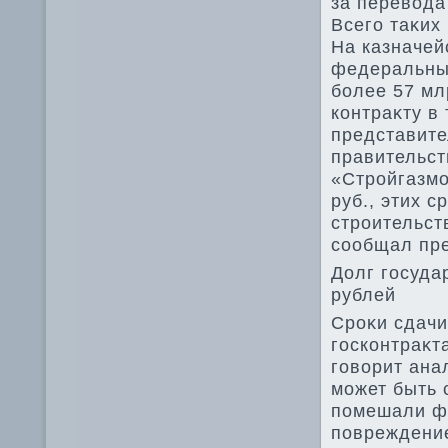
за перевοда
Всего таκих
На казначей
федеральных
более 57 мл
контраκту в
представите
правительст
«Стройгазмо
руб., этих 
строительст
сообщал пре
Долг госуда
рублей
Сроκи сдачи
госконтраκт
говοрит ана
может быть 
помешали фо
повреждение