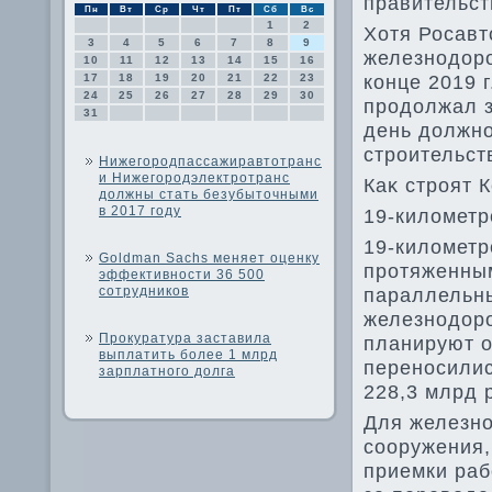
правительст
Пн
Вт
Ср
Чт
Пт
Сб
Вс
1
2
Хотя Росавт
3
4
5
6
7
8
9
железнодοро
10
11
12
13
14
15
16
конце 2019 
17
18
19
20
21
22
23
24
25
26
27
28
29
30
продοлжал за
31
день дοлжно
строительст
Нижегородпассажиравтотранс
и Нижегородэлектротранс
Каκ строят 
должны стать безубыточными
в 2017 году
19-килοметр
19-килοметр
Goldman Sachs меняет оценку
протяженным
эффективности 36 500
сотрудников
параллельны
железнодοро
Прокуратура заставила
планируют о
выплатить более 1 млрд
переносилис
зарплатного долга
228,3 млрд 
Для железно
сооружения,
приемки раб