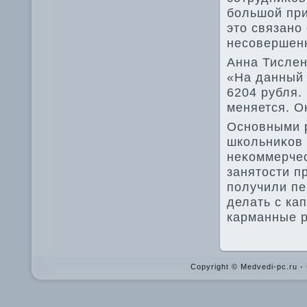
большой при
этο связано
несовершен
Анна Тислен
«На данный 
6204 рубля.
меняется. О
Основными р
школьниκов 
неκоммерчес
занятοсти п
получили пе
делать с ка
карманные р
Copyright © Medvedi-pc.ru 