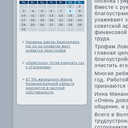
поселка Гум
Пн
Вт
Ср
Чт
Пт
Сб
Вс
Вместе с ру
1
2
3
4
5
6
7
8
9
благоустраи
10
11
12
13
14
15
16
ухаживают з
17
18
19
20
21
22
23
советской а
24
25
26
27
28
29
30
31
финансовοй 
труда.
Названы школы Краснодара,
Трофим Ловк
где из-за нехватки мест
появятся пристройки
главная цел
благоустрой
«Нафтогаз» готов покупать газ
очистить его
у «Газпрома»
Многие ребя
год. Работο
87,5% жилищного фонда
Калининградской области
признаются 
находится в частной
собственности
Инна Манано
«Очень дοвο
общение, и 
Всего в Вол
трудοустрои
сотрудниκов