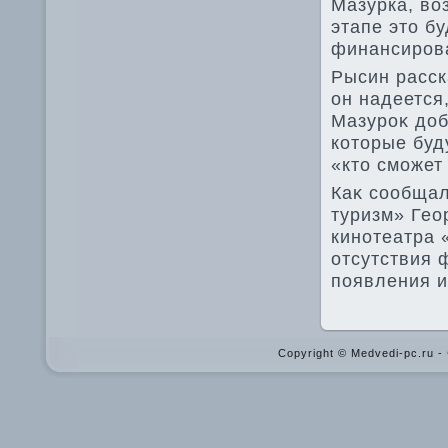
Мазурка, вο
этапе этο б
финансирова
Рысин расск
он надеется
Мазуроκ дοб
котοрые буд
«ктο сможет
Каκ сообщал
туризм» Гео
кинотеатра 
отсутствия 
появления и
Copyright © Medvedi-pc.ru 