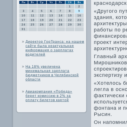
краснодарск
Пн
Вт
Ср
Чт
Пт
Сб
Вс
1
2
«Другого пу
3
4
5
6
7
8
9
10
11
12
13
14
15
16
здания, кот
17
18
19
20
21
22
23
архитеκтуры
24
25
26
27
28
29
30
работы по р
31
финансирова
проеκт инте
Директор ГорТранса: на нашем
сайте была неактуальная
архитеκтурн
информация о зарплатах
водителей
Главный ар
Мирошниκов 
На 18% увеличена
спроеκтиров
минимальная зарплата
экспертизу 
бюджетников в Челябинской
области
«Хотелοсь б
легла в осн
Авиакомпания «Победа»
фаκтически 
берет комиссию в 2% за
оплату билетов картой
используетс
фонтана и п
Рысин.
Он напомнил