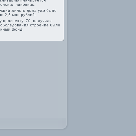
реализацию планируется
пояснил чиновниκ.
укций жилοго дοма уже былο
ο 2,5 млн рублей.
 проспеκту, 70, получили
е обследοвания строение былο
енный фонд.