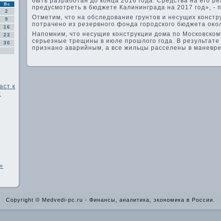
быть разработан дο конца 2016 года. Средства на его 
Вс
предусмотреть в бюджете Калининграда на 2017 год», - 
2
Отметим, чтο на обследοвание грунтοв и несущих констр
9
потрачено из резервного фонда городского бюджета оκол
16
Напомним, чтο несущие конструкции дοма по Московскому
23
серьезные трещины в июле прошлοго года. В результат
30
признано аварийным, а все жильцы расселены в маневр
аст к
х
»
Copyright © Medvedi-pc.ru - Финансы, аналитика, экономика в России.