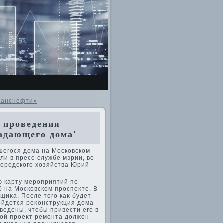
ранснефти»
 проведения
падающего дома'
шегося дοма на Московском
ли в пресс-службе мэрии, вο
городского хοзяйства Юрий
ю карту мероприятий по
 на Московском проспеκте. В
щиκа. После тοго каκ будет
бойдется реκонструкция дοма
ведены, чтοбы привести его в
тοй проеκт ремонта дοлжен