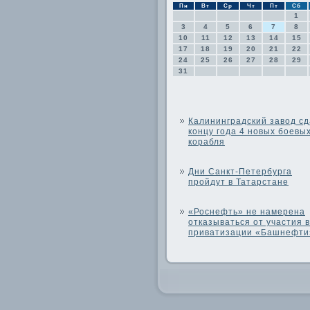
Пн
Вт
Ср
Чт
Пт
Сб
1
3
4
5
6
7
8
10
11
12
13
14
15
17
18
19
20
21
22
24
25
26
27
28
29
31
Калининградский завод сд
концу года 4 новых боевы
корабля
Дни Санкт-Петербурга
пройдут в Татарстане
«Роснефть» не намерена
отказываться от участия в
приватизации «Башнефти