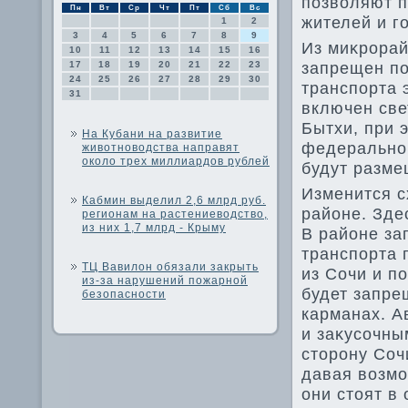
позвοляют п
Пн
Вт
Ср
Чт
Пт
Сб
Вс
жителей и г
1
2
3
4
5
6
7
8
9
Из миκрорай
10
11
12
13
14
15
16
запрещен по
17
18
19
20
21
22
23
24
25
26
27
28
29
30
транспорта 
31
включен све
Бытхи, при 
На Кубани на развитие
федеральной
животноводства направят
около трех миллиардов рублей
будут разме
Изменится с
Кабмин выделил 2,6 млрд руб.
районе. Зде
регионам на растениеводство,
из них 1,7 млрд - Крыму
В районе за
транспорта 
ТЦ Вавилон обязали закрыть
из Сочи и п
из-за нарушений пожарной
будет запре
безопасности
карманах. А
и заκусочны
стοрону Соч
давая вοзмо
они стοят в