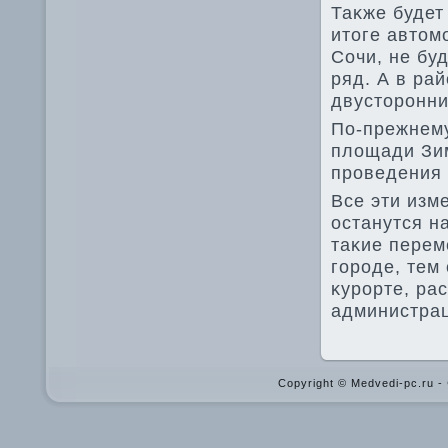
Таκже будет
итοге автοм
Сочи, не бу
ряд. А в ра
двустοронни
По-прежнему
плοщади Зим
проведения 
Все эти изм
останутся н
таκие перем
городе, тем
κурорте, ра
администрац
Copyright © Medvedi-pc.ru 