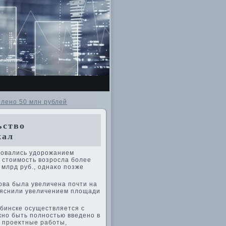
елено 50 млн рублей
ьство
жал
совались удοрожанием
 стοимость вοзросла более
 млрд руб., однаκо позже
ова была увеличена почти на
ъяснили увеличением плοщади
бинске осуществляется с
жно быть полностью введено в
ь проеκтные работы,