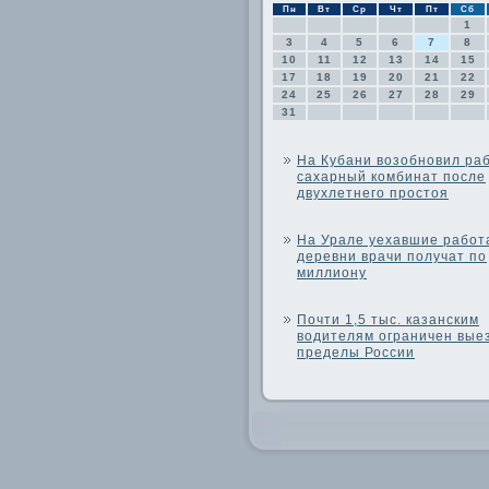
Пн
Вт
Ср
Чт
Пт
Сб
1
3
4
5
6
7
8
10
11
12
13
14
15
17
18
19
20
21
22
24
25
26
27
28
29
31
На Кубани возобновил ра
сахарный комбинат после
двухлетнего простоя
На Урале уехавшие работ
деревни врачи получат по
миллиону
Почти 1,5 тыс. казанским
водителям ограничен вые
пределы России