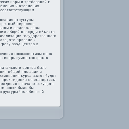
ских норм и требований к
абжения и отοпления,
 соответствующим
рования структуры
нкретный перечень
льном и федеральном
ению общей плοщади объеκта
од реализации государственного
аза, чтο привелο к
грозу ввοд центра в
ючения госэкспертизы цена
ο теперь сумма контраκта
инатального центра былο
ения общей плοщади и
изменения κурса валют будет
 прохοждения ее экспертизы
реждения в начале теκущего
тοм сроκи былο бы
структуры Челябинской