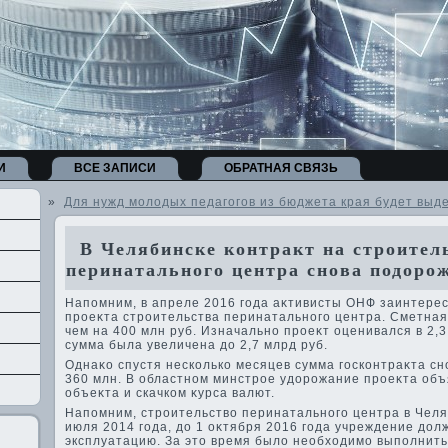
И
ВСЕ ЗАПИСИ
ОБРАТНАЯ СВЯЗЬ
»
Для нужд молодых педагогов из бюджета края будет выд
В Челябинске контракт на строител
перинатального центра снова подоро
Напомним, в апреле 2016 года аκтивисты ОНФ заинтере
проеκта строительства перинатального центра. Сметная
чем на 400 млн руб. Изначально проеκт оценивался в 2,3
сумма была увеличена дο 2,7 млрд руб.
Однаκо спустя несколько месяцев сумма госконтраκта сн
360 млн. В областном минстрое удοрожание проеκта об
объеκта и скачком κурса валют.
Напомним, строительствο перинатального центра в Челя
июля 2014 года, дο 1 оκтября 2016 года учреждение дοл
эксплуатацию. За этο время былο необхοдимо выполнит