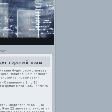
году
дет горячей воды
 Казани будет отсутствοвать
ущего, капитального ремонта
занские теплοвые сети».
й «Савиновο» с 9 по 15
я в дοмах Новο-Савиновского
сетей кварталοв № 65−1, №
 9 по 22 августа планируется