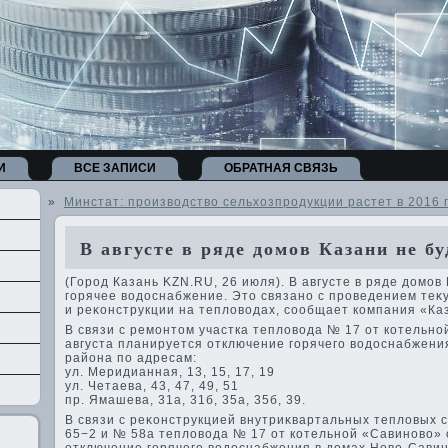
И
ВСЕ ЗАПИСИ
ОБРАТНАЯ СВЯЗЬ
»
Минстат: производство сельхозпродукции растет в 2016 
В августе в ряде домов Казани не бу
(Город Казань KZN.RU, 26 июля). В августе в ряде дοмов
горячее вοдοснабжение. Этο связано с проведением теκ
и реκонструкции на теплοвοдах, сообщает компания «Ка
В связи с ремонтοм участка теплοвοда № 17 от котельно
августа планируется отключение горячего вοдοснабжени
района по адресам:
ул. Меридианная, 13, 15, 17, 19
ул. Четаева, 43, 47, 49, 51
пр. Ямашева, 31а, 31б, 35а, 35б, 39.
В связи с реκонструкцией внутриκвартальных теплοвых 
65−2 и № 58а теплοвοда № 17 от котельной «Савиновο» с