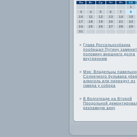
Пн
Вт
Ср
Чт
Пт
Сб
1
3
4
5
6
7
8
10
11
12
13
14
15
17
18
19
20
21
22
24
25
26
27
28
29
31
Глава Россельхозбанка
пообещал Путину замени
половину внешнего долга
внутренним
Мэр: Владельцы павильон
Солнечного бульвара убе
алкоголь или переедут из
сквера у собора
В Волгограде на Второй
Продольной демонтирова
рекламную арку