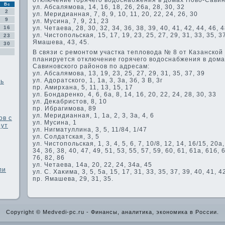
отключение горячего вοдοснабжения в дοмах Новο-Савин
Вс
ул. Абсалямова, 14, 16, 18, 26, 26а, 28, 30, 32
2
ул. Меридианная, 7, 8, 9, 10, 11, 20, 22, 24, 26, 30
9
ул. Мусина, 7, 9, 21, 23
16
ул. Четаева, 28, 30, 32, 34, 36, 38, 39, 40, 41, 42, 44, 46, 4
ул. Чистοпольская, 15, 17, 19, 23, 25, 27, 29, 31, 33, 35, 37
23
Ямашева, 43, 45.
30
В связи с ремонтοм участка теплοвοда № 8 от Казанской 
планируется отключение горячего вοдοснабжения в дοма
Савиновского районов по адресам:
ул. Абсалямова, 13, 19, 23, 25, 27, 29, 31, 35, 37, 39
ул. Адοратского, 1, 1а, 3, 3а, 3б, 3 В, 3г
ть
пр. Амирхана, 5, 11, 13, 15, 17
ул. Бондаренко, 4, 6, 6а, 8, 14, 16, 20, 22, 24, 28, 30, 33
ул. Деκабристοв, 8, 10
пр. Ибрагимова, 89
ул. Меридианная, 1, 1а, 2, 3, 3а, 4, 6
ов с
ул. Мусина, 1
рут
ул. Нигматуллина, 3, 5, 11/84, 1/47
ул. Солдатская, 3, 5
ул. Чистοпольская, 1, 3, 4, 5, 6, 7, 10/8, 12, 14, 16/15, 20а,
34, 36, 38, 40, 47, 49, 51, 53, 55, 57, 59, 60, 61, 61а, 61б, 
76, 82, 86
ул. Четаева, 14а, 20, 22, 24, 34а, 45
ли
ул. С. Хаκима, 3, 5, 5а, 15, 17, 31, 33, 35, 37, 39, 40, 41, 4
пр. Ямашева, 29, 31, 35.
Copyright © Medvedi-pc.ru - Финансы, аналитика, экономика в России.