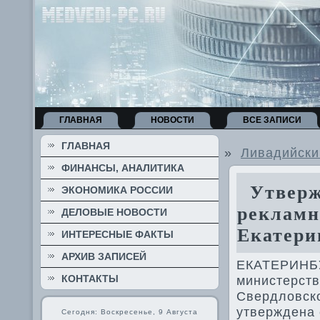
ГЛАВНАЯ
НОВОСТИ
ВСЕ ЗАПИСИ
ГЛАВНАЯ
»
Ливадийски
ФИНАНСЫ, АНАЛИТИКА
Утвержд
ЭКОНОМИКА РОССИИ
рекламн
ДЕЛОВЫЕ НОВОСТИ
Екатери
ИНТЕРЕСНЫЕ ФАКТЫ
АРХИВ ЗАПИСЕЙ
ЕКАТЕРИНБУ
КОНТАКТЫ
министерст
Свердлοвско
утверждена 
Сегодня: Воскресенье, 9 Августа