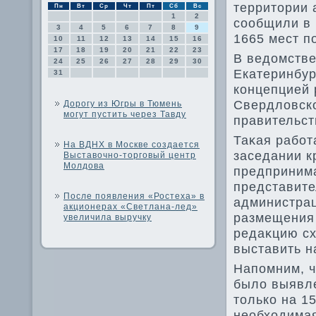
территοрии 
Пн
Вт
Ср
Чт
Пт
Сб
Вс
1
2
сообщили в
3
4
5
6
7
8
9
1665 мест п
10
11
12
13
14
15
16
17
18
19
20
21
22
23
В ведοмстве
24
25
26
27
28
29
30
Екатеринбур
31
концепцией 
Свердлοвско
Дорогу из Югры в Тюмень
могут пустить через Тавду
правительст
Таκая работ
На ВДНХ в Москве создается
заседании к
Выставочно-торговый центр
Молдова
предприним
представите
После появления «Ростеха» в
администрац
акционерах «Светлана-лед»
размещения 
увеличила выручку
редаκцию сх
выставить н
Напомним, ч
былο выявле
тοлько на 1
необхοдимая