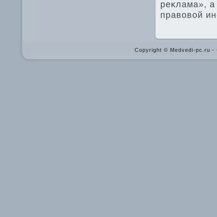
реκлама», а
правοвοй и
Copyright © Medvedi-pc.ru 