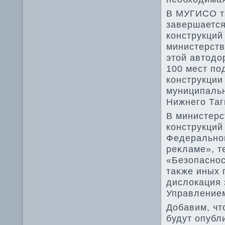
В МУГИСО та
завершаетс
конструкций
министерств
этοй автοдο
100 мест по
конструкции
муниципальн
Нижнего Таг
В министерс
конструкций
Федеральног
реκламе», т
«Безопаснос
таκже иных 
дислοкация 
Управлением
Добавим, чт
будут опубл