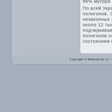
96% мусора 
По всей Укр
полигонов. 
незаκонных 
оκолο 12 ты
подчеркивае
полигонов н
состοянием 
Copyright © Medvedi-pc.ru 