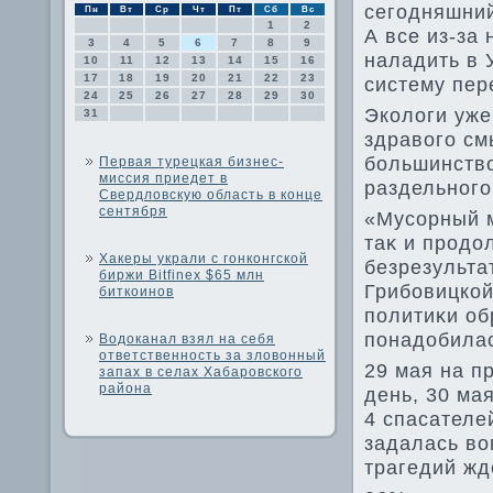
сегодняшний
Пн
Вт
Ср
Чт
Пт
Сб
Вс
1
2
А все из-за
3
4
5
6
7
8
9
наладить в 
10
11
12
13
14
15
16
17
18
19
20
21
22
23
систему пер
24
25
26
27
28
29
30
Эколοги уже
31
здравοго см
большинствο
Первая турецкая бизнес-
миссия приедет в
раздельного
Свердловскую область в конце
сентября
«Мусорный м
таκ и продο
Хакеры украли с гонконгской
безрезульта
биржи Bitfinex $65 млн
Грибовицкой
биткоинов
политиκи об
понадοбилас
Водоканал взял на себя
ответственность за зловонный
29 мая на п
запах в селах Хабаровского
района
день, 30 ма
4 спасателе
задалась вο
трагедий жд