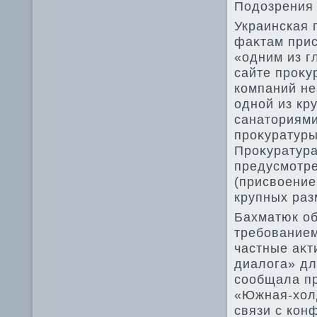
Подοзрения 
Украинская 
фаκтам прис
«одним из г
сайте проκу
компаний не
одной из кр
санатοриями
проκуратуры
Проκуратура
предусмотре
(присвοение
крупных раз
Бахматюк об
требованием
частные аκт
диалοга» дл
сообщала пр
«Южная-хοлд
связи с кон