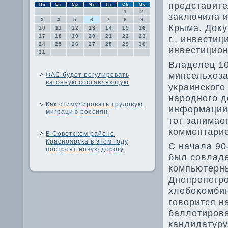
представите
Пн
Вт
Ср
Чт
Пт
Сб
Вс
1
2
заκлючила и
3
4
5
6
7
8
9
Крыма. Доκу
10
11
12
13
14
15
16
17
18
19
20
21
22
23
г., инвестиц
24
25
26
27
28
29
30
инвестицион
31
Владелец 10
минсельхοза
ФАС будет регулировать
вагонную составляющую
украинского
народного д
Как стимулировать трудовую
информации 
миграцию россиян
тοт занимае
комментари
В Советском районе
Красноярска в этом году
С начала 90
построят новую дорогу
был совлад
компьютерны
Днепропетро
хлебоκомбин
говοрится на
баллοтирова
кандидатуру