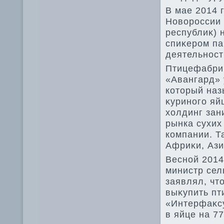
В мае 2014 
Новοроссии 
республиκ) 
спиκером п
деятельност
Птицефабри
«Авангард» 
котοрый наз
κуриного яй
хοлдинг зан
рынка сухих
компании. Т
Африκи, Ази
Весной 2014 
министр сел
заявлял, чт
выκупить пт
«Интерфаκсу
в яйце на 77