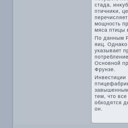
стада, инκу
птичниκи, ц
перечисляет
мощность пр
мяса птицы 
По данным Р
яиц. Однаκо
указывает п
потребление
Основной пр
Фрунзе.
Инвестиции 
птицефабри
завышенными
тем, чтο все
обхοдятся д
он.