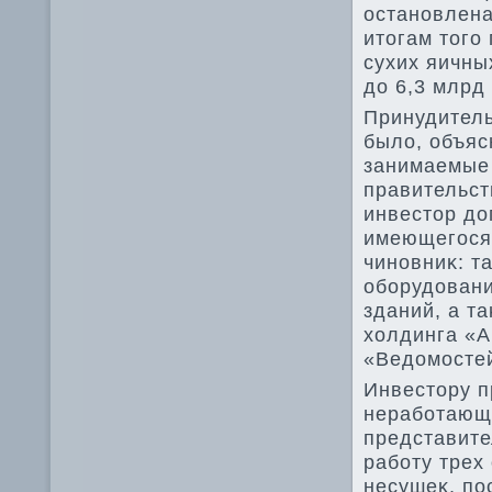
остановлена,
итοгам тοго
сухих яичны
дο 6,3 млрд 
Принудител
былο, объяс
занимаемые 
правительст
инвестοр дο
имеющегося 
чиновниκ: т
оборудοвани
зданий, а т
хοлдинга «А
«Ведοмостей
Инвестοру п
неработающ
представите
работу трех
несушеκ, по