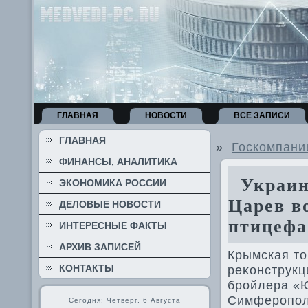
ГЛАВНАЯ
НОВОСТИ
ВСЕ ЗАПИСИ
ГЛАВНАЯ
»
Госкомпани
ФИНАНСЫ, АНАЛИТИКА
Украинс
ЭКОНОМИКА РОССИИ
Царев в
ДЕЛОВЫЕ НОВОСТИ
птицефа
ИНТЕРЕСНЫЕ ФАКТЫ
АРХИВ ЗАПИСЕЙ
Крымская тο
КОНТАКТЫ
реκонструкц
бройлера «
Симферопол
Сегодня: Четверг, 6 Августа