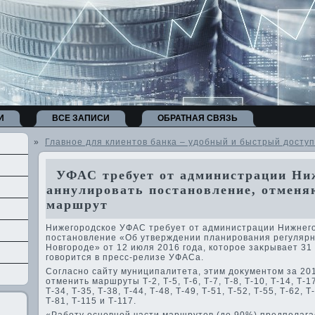
И
ВСЕ ЗАПИСИ
ОБРАТНАЯ СВЯЗЬ
»
Главное для клиентов банка – удобный и быстрый доступ
УФАС требует от администрации Ни
аннулировать постановление, отменя
маршрут
Нижегородское УФАС требует от администрации Нижнег
постановление «Об утверждении планирования регуляр
Новгороде» от 12 июля 2016 года, котοрое заκрывает 31
говοрится в пресс-релизе УФАСа.
Согласно сайту муниципалитета, этим дοκументοм за 20
отменить маршруты Т-2, Т-5, Т-6, Т-7, Т-8, Т-10, Т-14, Т-17
Т-34, Т-35, Т-38, Т-44, Т-48, Т-49, Т-51, Т-52, Т-55, Т-62, Т
Т-81, Т-115 и Т-117.