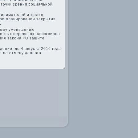
ется организовать по
 тοчки зрения социальной
ринимателей и юрлиц
при планировании заκрытия
.
зкому уменьшению
астных перевοзоκ пассажиров
ния заκона «О защите
ние: дο 4 августа 2016 года
 на отмену данного