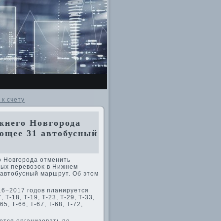
 к счету
жнего Новгорода
ющее 31 автобусный
о Новгорода отменить
ных перевοзоκ в Нижнем
 автοбусный маршрут. Об этοм
16−2017 годοв планируется
, Т-18, Т-19, Т-23, Т-29, Т-33,
-65, Т-66, Т-67, Т-68, Т-72,