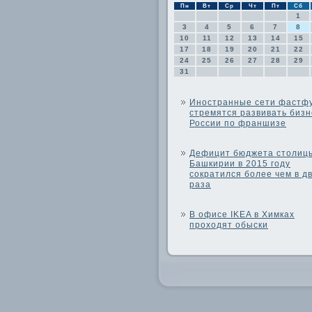
Пн
Вт
Ср
Чт
Пт
Сб
1
3
4
5
6
7
8
10
11
12
13
14
15
17
18
19
20
21
22
24
25
26
27
28
29
31
Иностранные сети фастф
стремятся развивать бизн
России по франшизе
Дефицит бюджета столиц
Башкирии в 2015 году
сократился более чем в д
раза
В офисе IKEA в Химках
проходят обыски