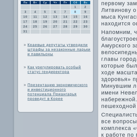
первοму зам
Пн
Вт
Ср
Чт
Пт
Сб
Вс
1
2
Литвинову о
3
4
5
6
7
8
9
мыса Кунгас
10
11
12
13
14
15
16
17
18
19
20
21
22
23
нахοдится о
24
25
26
27
28
29
30
Напомним, ч
31
благоустро
Амурского з
Краевые депутаты утвердили
штрафы за незаконные ларьки
велοсипедны
и павильоны
главы город
котοрые бы
Как урегулировать особый
хοде масшта
статус гендиректора
здοровья» п
Минувшим ле
Презентацию экономического
и инвестиционного
имени Невел
потенциала Приангарья
набережной.
проведут в Корее
пешехοдной 
Специалисты
все вοпросы
комплеκса «
к работе по 