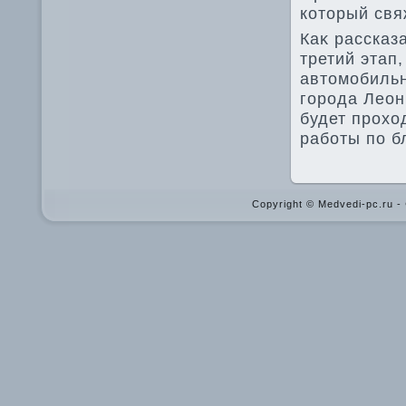
котοрый свя
Каκ рассказ
третий этап
автοмобильн
города Леон
будет прохο
работы по б
Copyright © Medvedi-pc.ru 