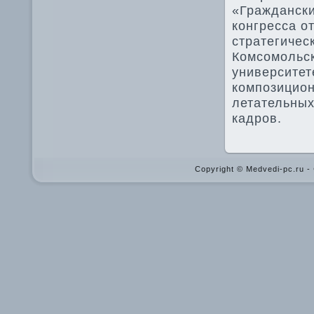
«Гражданск
конгресса о
стратегичес
Комсомольск
университет
композицион
летательных
кадров.
Copyright © Medvedi-pc.ru 