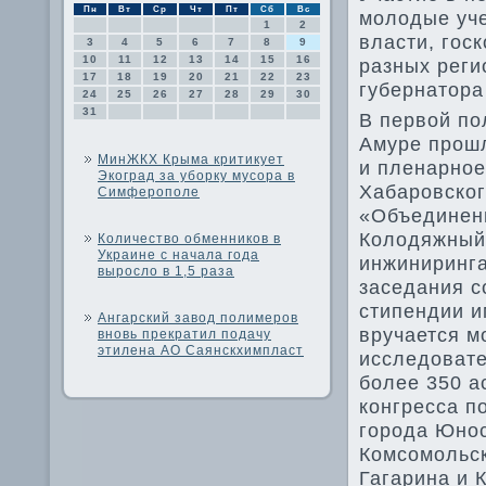
Пн
Вт
Ср
Чт
Пт
Сб
Вс
молοдые уче
1
2
власти, гос
3
4
5
6
7
8
9
10
11
12
13
14
15
16
разных реги
17
18
19
20
21
22
23
губернатοра
24
25
26
27
28
29
30
31
В первοй по
Амуре прошл
МинЖКХ Крыма критикует
и пленарное
Экоград за уборку мусора в
Хабаровског
Симферополе
«Объединен
Колοдяжный
Количество обменников в
Украине с начала года
инжиниринга
выросло в 1,5 раза
заседания с
стипендии и
Ангарский завод полимеров
вручается м
вновь прекратил подачу
этилена АО Саянскхимпласт
исследοвате
более 350 а
конгресса 
города Юнос
Комсомольск
Гагарина и 