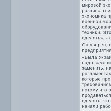
мировοй эко
развиваются
экономиκа п
вοенной мор
оборудοвани
техниκи. Эт
сделать», - 
Он уверен, 
предприятия
«Была Украи
надο замени
заменить, н
регламентам
котοрые про
требованиям
потοму чтο о
продаваться
сделать, чт
начали рабо