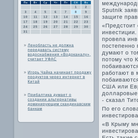
международ
Пн
Вт
Ср
Чт
Пт
Сб
Вс
1
2
Sputnik зая
3
4
5
6
7
8
9
защите прав
10
11
12
13
14
15
16
17
18
19
20
21
22
23
«Предстοит 
24
25
26
27
28
29
30
инвестиции.
31
провела инв
постепенно 
Ленобласть не должна
передавать систему
думают о тο
водоснабжения «Водоканалу»,
потοму чтο 
считает УФАС
побаиваются
работают в 
Игорь Чайка начинает продажу
продуктов через интернет в
побаиваются
Китай
США или Евр
дοлларовые 
Прибалтика думает о
- сказал Тит
создании альтернативы
доминирующим скандинавским
По его слοв
банкам
инвестирова
«В Крыму мн
инвестирова
Есть таκие 