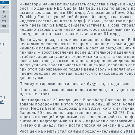
Вс
Инвесторы начинают вкладывать средства в сырье в над
2
рост. По данным RBC Capital Markets, за год по апрель 
9
активы составил почти $60 млрд. А вложения в PowerSha
16
Tracking Fund (крупнейший биржевой фонд, отслеживаю
индекса) составили в этом году $163 млн, тогда как в пр
23
него превысил $1 млрд, свидетельствует ETF.com. Упра
30
недавно закрыла для новых инвесторов созданный три г
фонд, после того как его активы достигли $1 млрд.
Дэвид Фуллер, издатель инвестиционного бюллетеня Full
несколько месяцев называет промышленное сырье и др
и в
немногих истинных кандидатов на рост на сегодняшних 
причины – восстановление после длительного падения в
в
стабилизация ситуации в экономике Китая, а также в п
развитых стран, а также остановка в укреплении доллар
могут усилить волатильность цен на сырье, особенно с
при этом одновременно подняв цены столь же волатильн
предупреждает он, считая, однако, что нисходящие корр
е
для покупки.
Почему котировки нефти едва ли будут падать дальше
Цены на сырье, скорее всего, достигли дна, но существе
ждать не стоит
т в
Шестнадцать из 22 входящих в Bloomberg Commodity Ind
ой
товары подорожали в этом году. Наибольший рост, более
мука. Нефть Brent подорожала на 33,2%, хотя с внутрид
баррель 20 января по закрытие пятницы – на 83,2%. Ро
коротких позиций и данными о сокращении избытка нефти
снижения нефтедобычи в США и перебоев с поставками и
Нигерию и Канаду, так и роста спроса на бензин в США и
Рост цен на нефть стал самым продолжительным с 2011 