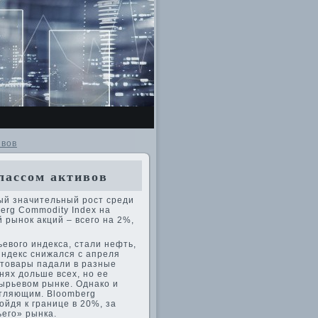
ивов
лассом активов
ый значительный рост среди
berg Commodity Index на
 рынок акций – всего на 2%,
евого индекса, стали нефть,
Индекс снижался с апреля
е товары падали в разные
нях дольше всех, но ее
сырьевом рынке. Однако и
атляющим. Bloomberg
ойдя к границе в 20%, за
ьего» рынка.