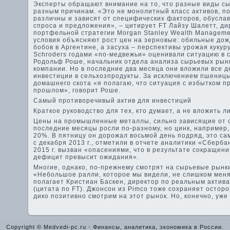
Эксперты обращают внимание на то, что разные виды сы
разным причинам. «Это не монолитный класс активов, п
различны и зависят от специфических факторов, обусл
спроса и предложения», – цитирует FT Лайзу Шалетт, ди
портфельной стратегии Morgan Stanley Wealth Manageme
условия объясняют рост цен на зерновые: обильные дож
бобов в Аргентине, а засуха – перспективы урожая кукур
Schroders годами «по-медвежьи» оценивали ситуацию в с
Родольф Роше, начальник отдела анализа сырьевых рын
компании. Но в последние два месяца они вложили все д
инвестиции в сельхозпродукты. За исключением пшеницы
домашнего скота «я полагаю, что ситуация с избытком п
прошлом», говорит Роше.
Самый противоречивый актив для инвестиций
Краткое руководство для тех, кто думает, а не вложить л
Цены на промышленные металлы, сильно зависящие от с
последние месяцы росли по-разному, но цинк, например
20%. В пятницу он дорожал восьмой день подряд, это с
с декабря 2013 г., отметили в отчете аналитики «Сберба
2015 г. вызван «опасениями, что в результате сокращен
дефицит превысит ожидания».
Многие, однако, по-прежнему смотрят на сырьевые рынк
«Небольшое ралли, которое мы видели, не слишком меня
полагает Кристиан Баскен, директор по реальным актива
(цитата по FT). Джонсон из Pimco тоже сохраняет осторо
дико позитивно смотрим на этот рынок. Но, конечно, уже
Copyright © Medvedi-pc.ru - Финансы, аналитика, экономика в России.