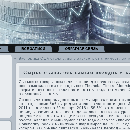
И
ВСЕ ЗАПИСИ
ОБРАТНАЯ СВЯЗЬ
»
Экономика США стала сильно зависеть от стоимости акт
Сырье оказалось самым доходным к
Сырьевые товары показали за период с начала года сам
основных классов активов, пишет Financial Times. Bloom
закрытие пятницы вырос почти на 11%, тогда как мировой
а облигаций – на 6%.
Основными товарами, которые стимулировали взлет сырь
золото, соевые бобы и ряд металлов, в частности цинк. 
2011 г., потеряв по 20 января 2016 г. 58,5%, хотя разны
периоды времени. Так, нефть держалась на высоких уров
падение с июня 2014 г. еще больше усугубило обвал на 
восстановление с минимумов этого года оказалось впеч
Commodity Index с минимума января вырос на 19,6%, под
которой, как обычно считается, начинается период «быч