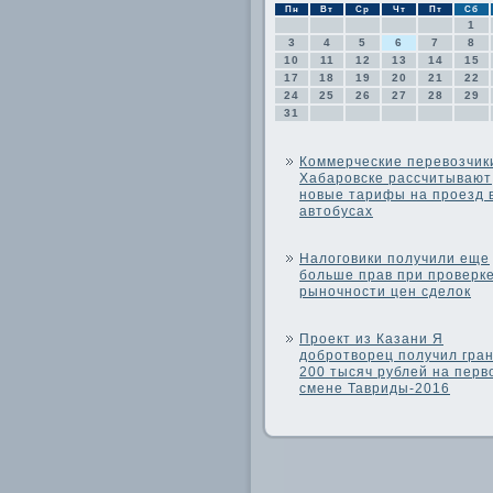
Пн
Вт
Ср
Чт
Пт
Сб
1
3
4
5
6
7
8
10
11
12
13
14
15
17
18
19
20
21
22
24
25
26
27
28
29
31
Коммерческие перевозчик
Хабаровске рассчитывают
новые тарифы на проезд 
автобусах
Налоговики получили еще
больше прав при проверк
рыночности цен сделок
Проект из Казани Я
добротворец получил гран
200 тысяч рублей на перв
смене Тавриды-2016