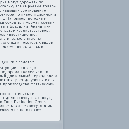
рья могут дорожать по
оскольку все сырьевые товары
авливающих соотношение
ректора по инвестиционной и
nt. Например, погодные
ди сократили урожай соевых
узы в Бразилии. Аналитики
ельском хозяйстве, говорит
ков инвестиционной
еньги, выделенные на
, хлопка и некоторых видов
редложения осталась в
и деньги в золото?
итуации в Китае, в
, подорожал более чем на
амый длительный период роста
нк CIB»: рост до уровня июля
ия производства фактический
и со скептицизмом.
ет долгосрочную картину», –
м Fund Evaluation Group
жность: «Я не скажу, что мы
 совсем не негативно».