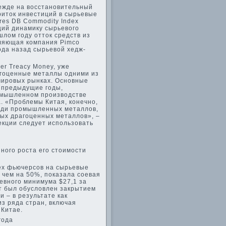
ежде на восстановительный
приток инвестиций в сырьевые
res DB Commodity Index
щий динамику сырьевого
ошлом году отток средств из
вляющая компания Pimco
ода назад сырьевой хедж-
er Treacy Money, уже
агоценные металлы одними из
мировых рынках. Основные
 предыдущие годы,
ромышленном производстве
а. «Проблемы Китая, конечно,
реди промышленных металлов,
ых драгоценных металлов», –
екции следует использовать
нного роста его стоимости
ex фьючерсов на сырьевые
 чем на 50%, показала соевая
невного минимума $27,1 за
ст был обусловлен закрытием
 – в результате как
з ряда стран, включая
 Китае.
года