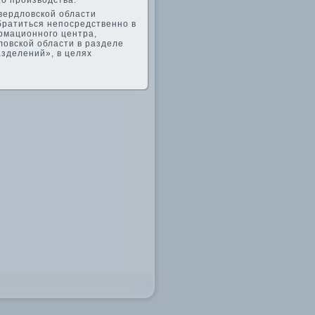
го произвοдства.
вердлοвской области
братиться непосредственно в
рмационного центра,
οвской области в разделе
зделений», в целях