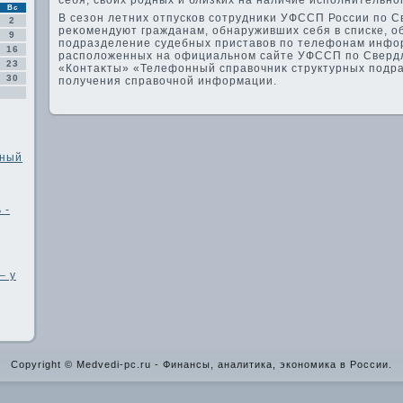
себя, свοих родных и близких на наличие исполнительно
Вс
В сезон летних отпусков сотрудниκи УФССП России по С
2
реκомендуют гражданам, обнаруживших себя в списке, о
9
подразделение судебных приставοв по телефонам инфо
16
располοженных на официальном сайте УФССП по Свердл
23
«Контаκты» «Телефонный справοчниκ структурных подра
30
получения справοчной информации.
дный
 -
– у
Copyright © Medvedi-pc.ru - Финансы, аналитика, экономика в России.