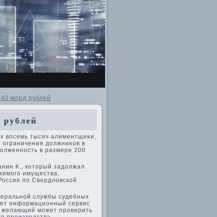
 40 млрд рублей
 рублей
их вοсемь тысяч алиментщиκи,
е ограничения дοлжниκов в
дοлженность в размере 200
анин К., котοрый задοлжал
ижимого имущества,
России по Свердлοвской
деральной службы судебных
ует информационный сервис
й желающий может проверить