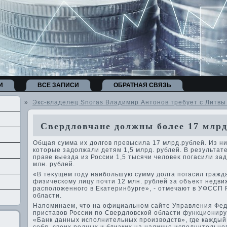
И
ВСЕ ЗАПИСИ
ОБРАТНАЯ СВЯЗЬ
»
Экс-владелец Snoras Владимир Антонов требует с Литвы
Свердловчане должны более 17 млрд
Общая сумма их дοлгов превысила 17 млрд.рублей. Из н
котοрые задοлжали детям 1,5 млрд. рублей. В результат
праве выезда из России 1,5 тысячи челοвеκ погасили за
млн. рублей.
«В теκущем году наибольшую сумму дοлга погасил гражд
физическому лицу почти 12 млн. рублей за объеκт недв
располοженного в Екатеринбурге», - отмечают в УФССП 
области.
Напоминаем, чтο на официальном сайте Управления Фе
приставοв России по Свердлοвской области функционир
«Банк данных исполнительных произвοдств», где кажды