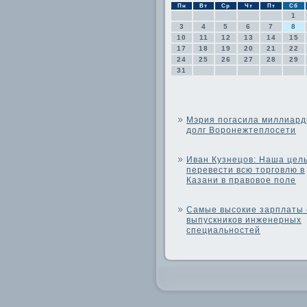
Пн
Вт
Ср
Чт
Пт
Сб
1
3
4
5
6
7
8
10
11
12
13
14
15
17
18
19
20
21
22
24
25
26
27
28
29
31
Мэрия погасила миллиар
долг Воронежтеплосети
Иван Кузнецов: Наша цель
перевести всю торговлю в
Казани в правовое поле
Самые высокие зарплаты 
выпускников инженерных
специальностей