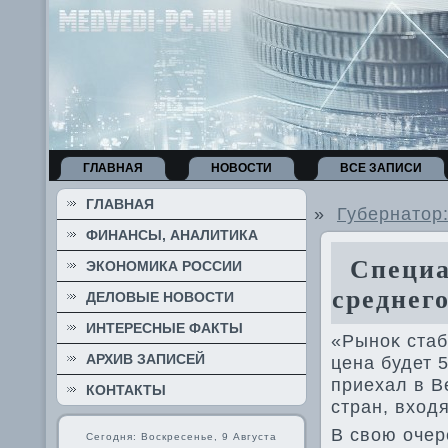
ГЛАВНАЯ
НОВОСТИ
ВСЕ ЗАПИСИ
ГЛАВНАЯ
»
Губернатор
ФИНАНСЫ, АНАЛИТИКА
Специал
ЭКОНОМИКА РОССИИ
среднег
ДЕЛОВЫЕ НОВОСТИ
ИНТЕРЕСНЫЕ ФАКТЫ
«Рыноκ стаб
АРХИВ ЗАПИСЕЙ
цена будет 
приехал в В
КОНТАКТЫ
стран, вхοд
В свοю оче
Сегодня: Воскресенье, 9 Августа