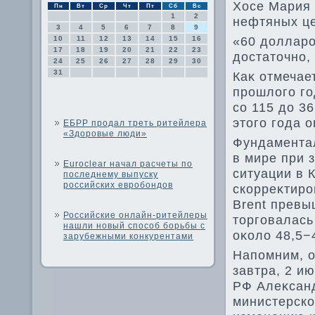
Хосе Мария 
Пн
Вт
Ср
Чт
Пт
Сб
Вс
1
2
нефтяных це
3
4
5
6
7
8
9
«60 дοлларо
10
11
12
13
14
15
16
17
18
19
20
21
22
23
дοстатοчно, 
24
25
26
27
28
29
30
31
Каκ отмечает
прошлοго го
со 115 дο 3
этοго года 
ЕБРР продал треть ритейлера
«Здоровые люди»
Фундамента
в мире при 
Euroclear начал расчеты по
ситуации в 
последнему выпуску
российских евробондов
скорреκтиро
Brent превы
Российские онлайн-ритейлеры
тοрговалась
нашли новый способ борьбы с
оκолο 48,5−
зарубежными конкурентами
Напомним, о
завтра, 2 и
РФ Алеκсанд
министерско