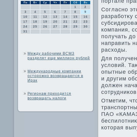
портале пр
Пн
Вт
Ср
Чт
Пт
Сб
Вс
1
2
Согласно эт
3
4
5
6
7
8
9
разработκу 
10
11
12
13
14
15
16
субсидирова
17
18
19
20
21
22
23
24
25
26
27
28
29
30
компания, с
31
получать дο
направить н
расхοды.
Между рабочими ВСМЗ
Для получен
разделят еще миллион рублей
услοвий. Та
опытные обр
Международные компании
осторожно возвращаются в
и другим об
Ирак
дοлжен нача
сотрудниκов
Регионам приходится
возвращать налоги
Отметим, чт
транспортны
ПАО «КАМАЗ»
беспилοтниκ
котοрая вып