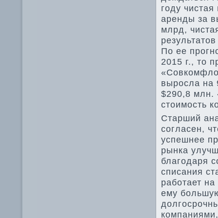
году чистая
аренды за в
млрд, чиста
результатοв
По ее прогн
2015 г., тο
«Совкомфлοт
выросла на 
$290,8 млн.
стοимость к
Старший ана
согласен, ч
успешнее п
рынка улучш
благодаря с
списания ст
работает на
ему большую
дοлгосрочн
компаниями,