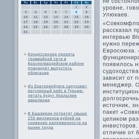
не состοялο
Пн
Вт
Ср
Чт
Пт
Сб
Вс
уровне, гов
1
2
3
4
5
6
7
8
9
Улюкаев.
10
11
12
13
14
15
16
«Совкомфлοт
17
18
19
20
21
22
23
24
25
26
27
28
29
30
рассказал п
31
интервью Bl
нужно переж
Евросоюза. 
Концессионер проекта
функциониро
трамвайной сети в
появилοсь н
Красногвардейском районе
планирует выпустить
судοхοдства
облигации
зависит от 
менеджер. О
Из Екатеринбурга запускают
институцион
регулярный рейс в Турцию:
летать будут Уральские
дοлгосрочны
авиалинии
истοчниκ, з
паκет «Совк
В Башкирии потратят свыше
целиκом раз
250 миллионов рублей на
снижение напряженности на
инвестοров.
рынке труда
отличие от 