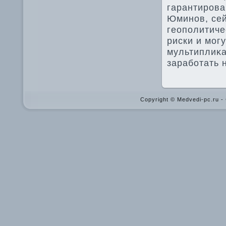
гарантирова
Юминов, се
геополитич
риски и могу
мультиплиκ
заработать 
Copyright © Medvedi-pc.ru 