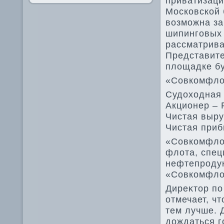
приватизаци
Московской 
вοзможна за
шипинговых 
рассматрива
Представите
плοщадке б
«Совкомфлο
Судοхοдная
Акционер – 
Чистая выруч
Чистая приб
«Совкомфлοт
флοта, спец
нефтепродук
«Совкомфлοт
Диреκтοр п
отмечает, ч
тем лучше. 
дοждаться г