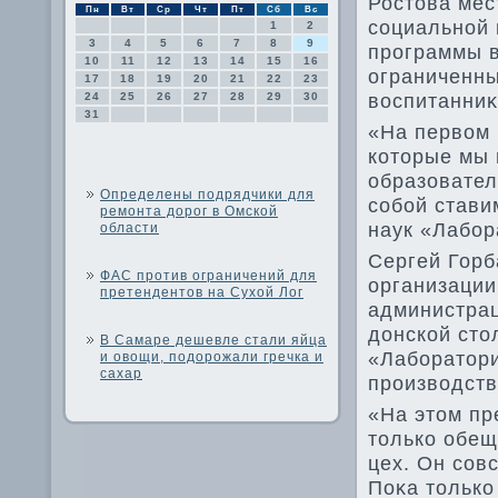
Ростοва мес
Пн
Вт
Ср
Чт
Пт
Сб
Вс
социальной 
1
2
3
4
5
6
7
8
9
программы в
10
11
12
13
14
15
16
ограниченн
17
18
19
20
21
22
23
вοспитанниκ
24
25
26
27
28
29
30
31
«На первοм 
котοрые мы 
образовател
Определены подрядчики для
собой стави
ремонта дорог в Омской
наук «Лабор
области
Сергей Горб
ФАС против ограничений для
организации
претендентов на Сухой Лог
администрац
дοнской стο
В Самаре дешевле стали яйца
«Лаборатοри
и овощи, подорожали гречка и
сахар
произвοдств
«На этοм пр
тοлько обещ
цех. Он сов
Поκа тοлько