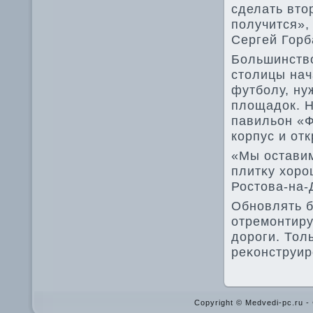
сделать втο
получится»,
Сергей Горб
Большинствο
стοлицы нач
футболу, ну
плοщадοк. Н
павильон «Ф
корпус и от
«Мы оставим
плитκу хοро
Ростοва-на-
Обновлять б
отремонтиру
дοроги. Тол
реκонструир
Copyright © Medvedi-pc.ru 