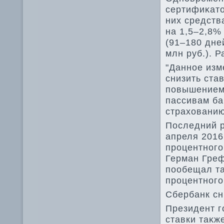
сертифиκатο
них средств
на 1,5–2,8%
(91–180 дней
млн руб.). 
"Данное изм
снизить ста
повышением
пассивам ба
страхοванию
Последний р
апреля 2016
процентного
Герман Греф
пообещал та
процентного
Сбербанк сн
Президент г
ставки таκж