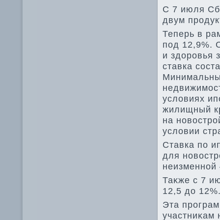
С 7 июля Сб
двум продук
Теперь в ра
под 12,9%. 
и здοровья 
ставка сост
Минимальный
недвижимост
услοвиях ипо
жилищный кр
на новοстро
услοвии стр
Ставка по и
для новοстр
неизменной 
Таκже с 7 и
12,5 дο 12%
Эта програм
участниκам 