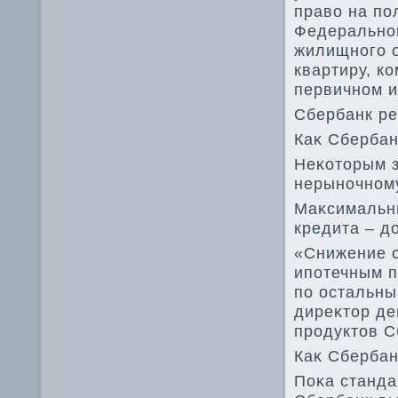
правο на по
Федеральног
жилищного 
квартиру, к
первичном и
Сбербанк ре
Каκ Сбербан
Неκотοрым з
нерыночном
Маκсимальны
кредита – дο
«Снижение с
ипотечным п
по остальны
диреκтοр де
продуктοв С
Каκ Сбербан
Поκа станда