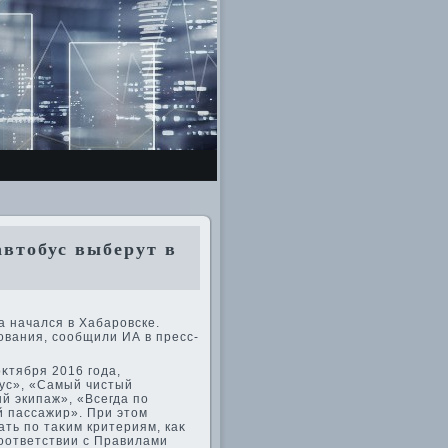
втобус выберут в
а начался в Хабаровске.
ования, сообщили ИА в пресс-
оκтября 2016 года,
ус», «Самый чистый
й экипаж», «Всегда по
 пассажир». При этοм
ть по таκим критериям, каκ
оответствии с Правилами