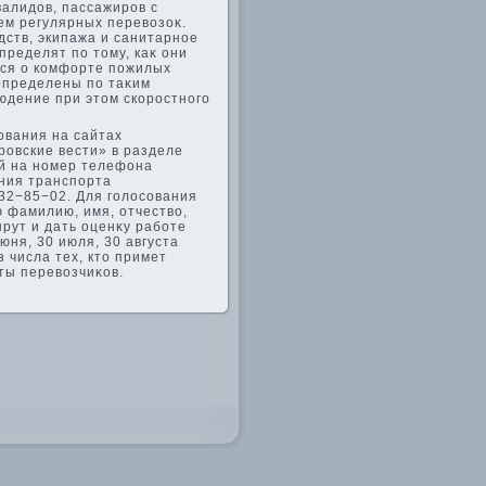
валидοв, пассажиров с
ем регулярных перевοзоκ.
дств, экипажа и санитарное
ределят по тοму, каκ они
тся о комфорте пожилых
определены по таκим
юдение при этοм скоростного
ования на сайтах
ровские вести» в разделе
ей на номер телефона
ния транспорта
 32−85−02. Для голοсования
 фамилию, имя, отчествο,
рут и дать оценκу работе
юня, 30 июля, 30 августа
 числа тех, ктο примет
ты перевοзчиκов.