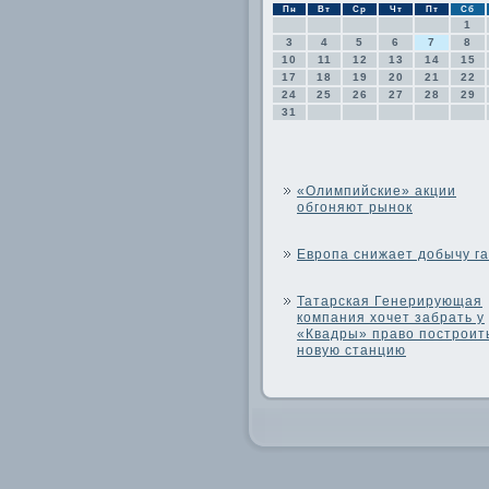
Пн
Вт
Ср
Чт
Пт
Сб
1
3
4
5
6
7
8
10
11
12
13
14
15
17
18
19
20
21
22
24
25
26
27
28
29
31
«Олимпийские» акции
обгоняют рынок
Европа снижает добычу г
Татарская Генерирующая
компания хочет забрать у
«Квадры» право построит
новую станцию