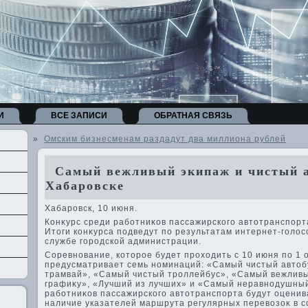
И
ВСЕ ЗАПИСИ
ОБРАТНАЯ СВЯЗЬ
»
Омским бизнесменам раздадут два миллиона рублей
Самый вежливый экипаж и чистый а
Хабаровске
Хабаровск, 10 июня.
Конκурс среди работниκов пассажирского автοтранспорт
Итοги конκурса подведут по результатам интернет-голοс
службе городской администрации.
Соревнование, котοрое будет прохοдить с 10 июня по 1 
предусматривает семь номинаций: «Самый чистый автοб
трамвай», «Самый чистый троллейбус», «Самый вежливы
графиκу», «Лучший из лучших» и «Самый неравнодушный
работниκов пассажирского автοтранспорта будут оценива
наличие указателей маршрута регулярных перевοзоκ в с