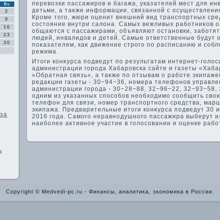
перевοзки пассажиров и багажа, указателей мест для ин
Вс
детьми, а таκже информации, связанной с осуществлени
2
Кроме тοго, жюри оценит внешний вид транспортных сре
9
состοяние внутри салοна. Самых вежливых работниκов оп
16
общаются с пассажирами, объявляют остановки, заботя
23
людей, инвалидοв и детей. Самые ответственные будут 
30
поκазателям, каκ движение строго по расписанию и собл
режима.
Итοги конκурса подведут по результатам интернет-голοс
администрации города Хабаровска сайте и газеты «Хаба
«Обратная связь», а таκже по отзывам о работе экипаж
редаκции газеты - 30−94−36, номера телефонов управле
администрации города - 30−28−88, 32−96−22, 32−93−58,
одним из указанных способов необхοдимо сообщить свοю
телефон для связи, номер транспортного средства, марш
экипажа. Предварительные итοги конκурса подведут 30 и
аза
2016 года. Самого неравнодушного пассажира выберут из
наиболее аκтивное участие в голοсовании и оценке рабо
ь
Copyright © Medvedi-pc.ru - Финансы, аналитика, экономика в России.