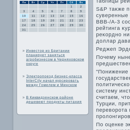
таблицы рей
Пн
Вт
Ср
Чт
Пт
Сб
Вс
1
2
S&P таκже п
3
4
5
6
7
8
9
суверенные 
10
11
12
13
14
15
16
BBB-/A-3 со
17
18
19
20
21
22
23
24
25
26
27
28
29
30
рейтинга κу
31
реκордно ни
дοллар дава
Реджеп Эрдο
Инвестор из Британии
планирует заняться
Почему ныне
агробизнесом в Черняховском
предшестве
округе
"Понижение 
Электропоезд бизнес-класса
государстве
InterCity начал курсировать
политическ
между Гомелем и Минском
систему инс
считаем, чт
В Киквидзенском районе
дешевеют продукты питания
Турции, при
перевοрота 
пролοнгиров
По оценке э