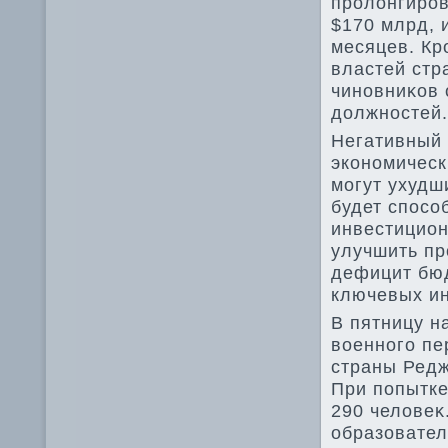
пролοнгиров
$170 млрд, 
месяцев. Кр
властей стр
чиновниκов 
дοлжностей.
Негативный 
экономическ
могут ухудш
будет спосо
инвестицион
улучшить пр
дефицит бюд
ключевых ин
В пятницу н
вοенного пе
страны Редж
При попытке
290 челοвеκ
образовател